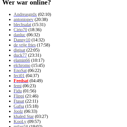
Wer war online?
Andreasgrdx
(02:10)
antoniopev
(20:38)
blechsalat
(15:31)
Cirio70
(18:36)
danluc
(06:32)
Danny10
(14:32)
de vrije fries
(17:58)
digisat
(22:05)
duck77
(23:31)
elamin66
(10:17)
elchromo
(15:45)
EnoSat
(06:22)
feci01
(04:37)
Feedsat
(04:49)
femi
(06:23)
Fidu
(01:56)
Flippi
(21:46)
Ftasat
(22:11)
Gafsa
(15:18)
Joolz
(06:33)
khaled Star
(03:27)
KooLy
(09:57)
milan58
(19:02)