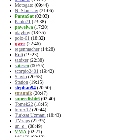
Motogato
(09:44)
N_Stanislav
(21:06)
PantaSat
(02:03)
Paolo71
(23:38)
pawelwa
(17:20)
playboy
(18:35)
polo-61
(18:32)
qwer
(22:46)
regenmacher
(14:28)
Roli
(19:23)
satdxer
(22:38)
satesco
(00:55)
scorpio2401
(19:42)
Slavio
(20:58)
Station
(19:15)
stephan94
(20:50)
strannik
(20:47)
superdish66
(02:40)
Tomek22
(18:45)
torrex12
(20:44)
Turksat Uzmani
(18:43)
TVzaps
(22:35)
un_q_
(08:49)
VMA
(02:21)