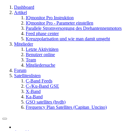
Dashboard
Artikel
IQmonitor Pro Instruktion
IQmonitor Pro - Parameter einstellen
Parallele Stromversorgung des Drehantennenmotors
Feed phase center
Kreuzpolarisation und wie man damit umgeht
Mitglieder
Letzte Aktivitäten
Benutzer online
Team
Mitgliedersuche
Forum
Satellitenlisten
C-Band Feeds
C-/Ku-Band GSE
X-Band
Ka-Band
GSO satellites (hvdh)
Frequency Plan Satellites (Capitan_Uncino)