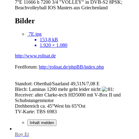
7°E 11666 h 7200 3/4 "VOLLEY" in DVB-S2 8PSK;
Beachvolleyball IOS Masters aus Griechenland
Bilder
7E.jpg
153,8 kB
1.920 × 1.080
http://www.rolisat.de
Feedforum:
http://rolisat.de/phpBB/index.php
Standort: Oberthal/Saarland 49,51N/7,08 E
Blech: Laminas 1200 mehr geht leider nicht
Receiver: alter Clarke-tech HD5000 mit V-Box II und
Schubstangenmotor
Drehbereich ca. 45°West bis 65°Ost
TV-Karte: TBS 6983
Inhalt melden
Roy Et