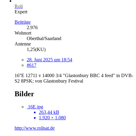
Roli
Expert
Beiträge
2.976
Wohnort
Oberthal/Saarland
Antenne
1,25(KU)
28. Juni 2025 um 18:54
#617
16°E 12711 v 14000 3/4 "Glastonbury BBC 4 feed" in DVB-
S2 8PSK; von Glastonbury Festival
Bilder
16E.jpg
263,44 kB
1.920 × 1.080
http://www.rolisat.de