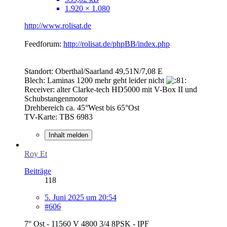
1.920 × 1.080
http://www.rolisat.de
Feedforum:
http://rolisat.de/phpBB/index.php
Standort: Oberthal/Saarland 49,51N/7,08 E
Blech: Laminas 1200 mehr geht leider nicht
Receiver: alter Clarke-tech HD5000 mit V-Box II und
Schubstangenmotor
Drehbereich ca. 45°West bis 65°Ost
TV-Karte: TBS 6983
Inhalt melden
Roy Et
Beiträge
118
5. Juni 2025 um 20:54
#606
7° Ost - 11560 V 4800 3/4 8PSK - IPF