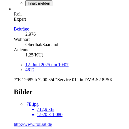
Inhalt melden
Roli
Expert
Beiträge
2.976
Wohnort
Oberthal/Saarland
Antenne
1,25(KU)
12. Juni 2025 um 19:07
#612
7°E 12685 h 7200 3/4 "Service 01" in DVB-S2 8PSK
Bilder
7E.jpg
712,9 kB
1.920 × 1.080
http://www.rolisat.de