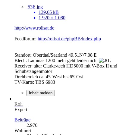
53E.jpg
139,65 kB
1.920 × 1.080
http://www.rolisat.de
Feedforum:
http://rolisat.de/phpBB/index.php
Standort: Oberthal/Saarland 49,51N/7,08 E
Blech: Laminas 1200 mehr geht leider nicht
Receiver: alter Clarke-tech HD5000 mit V-Box II und
Schubstangenmotor
Drehbereich ca. 45°West bis 65°Ost
TV-Karte: TBS 6983
Inhalt melden
Roli
Expert
Beiträge
2.976
Wohnort