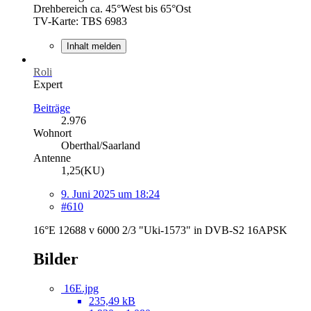
Drehbereich ca. 45°West bis 65°Ost
TV-Karte: TBS 6983
Inhalt melden
Roli
Expert
Beiträge
2.976
Wohnort
Oberthal/Saarland
Antenne
1,25(KU)
9. Juni 2025 um 18:24
#610
16°E 12688 v 6000 2/3 "Uki-1573" in DVB-S2 16APSK
Bilder
16E.jpg
235,49 kB