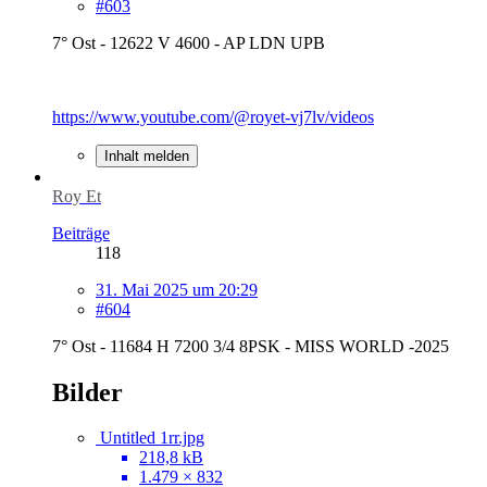
#603
7° Ost - 12622 V 4600 - AP LDN UPB
https://www.youtube.com/@royet-vj7lv/videos
Inhalt melden
Roy Et
Beiträge
118
31. Mai 2025 um 20:29
#604
7° Ost - 11684 H 7200 3/4 8PSK - MISS WORLD -2025
Bilder
Untitled 1rr.jpg
218,8 kB
1.479 × 832