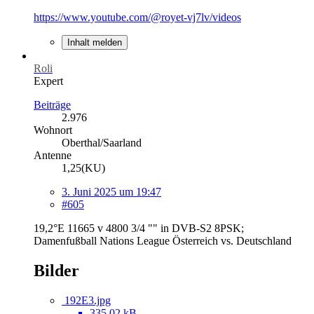
https://www.youtube.com/@royet-vj7lv/videos
Inhalt melden
Roli
Expert
Beiträge
2.976
Wohnort
Oberthal/Saarland
Antenne
1,25(KU)
3. Juni 2025 um 19:47
#605
19,2°E 11665 v 4800 3/4 "" in DVB-S2 8PSK;
Damenfußball Nations League Österreich vs. Deutschland
Bilder
192E3.jpg
335,02 kB