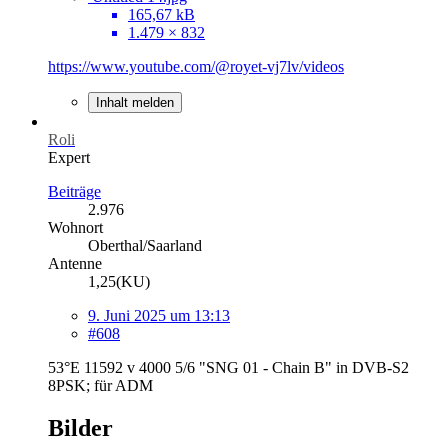
165,67 kB
1.479 × 832
https://www.youtube.com/@royet-vj7lv/videos
Inhalt melden
Roli
Expert
Beiträge
2.976
Wohnort
Oberthal/Saarland
Antenne
1,25(KU)
9. Juni 2025 um 13:13
#608
53°E 11592 v 4000 5/6 "SNG 01 - Chain B" in DVB-S2
8PSK; für ADM
Bilder