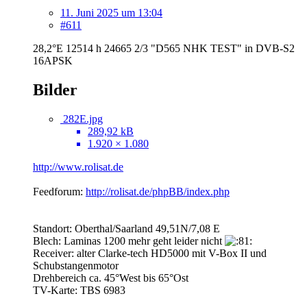
11. Juni 2025 um 13:04
#611
28,2°E 12514 h 24665 2/3 "D565 NHK TEST" in DVB-S2
16APSK
Bilder
282E.jpg
289,92 kB
1.920 × 1.080
http://www.rolisat.de
Feedforum:
http://rolisat.de/phpBB/index.php
Standort: Oberthal/Saarland 49,51N/7,08 E
Blech: Laminas 1200 mehr geht leider nicht
Receiver: alter Clarke-tech HD5000 mit V-Box II und
Schubstangenmotor
Drehbereich ca. 45°West bis 65°Ost
TV-Karte: TBS 6983