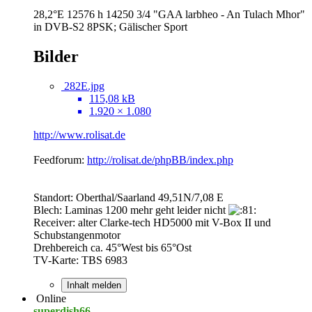
28,2°E 12576 h 14250 3/4 "GAA larbheo - An Tulach Mhor"
in DVB-S2 8PSK; Gälischer Sport
Bilder
282E.jpg
115,08 kB
1.920 × 1.080
http://www.rolisat.de
Feedforum:
http://rolisat.de/phpBB/index.php
Standort: Oberthal/Saarland 49,51N/7,08 E
Blech: Laminas 1200 mehr geht leider nicht
Receiver: alter Clarke-tech HD5000 mit V-Box II und
Schubstangenmotor
Drehbereich ca. 45°West bis 65°Ost
TV-Karte: TBS 6983
Inhalt melden
Online
superdish66