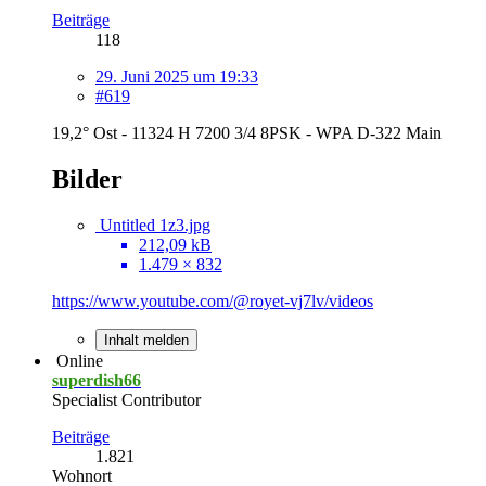
Beiträge
118
29. Juni 2025 um 19:33
#619
19,2° Ost - 11324 H 7200 3/4 8PSK - WPA D-322 Main
Bilder
Untitled 1z3.jpg
212,09 kB
1.479 × 832
https://www.youtube.com/@royet-vj7lv/videos
Inhalt melden
Online
superdish66
Specialist Contributor
Beiträge
1.821
Wohnort