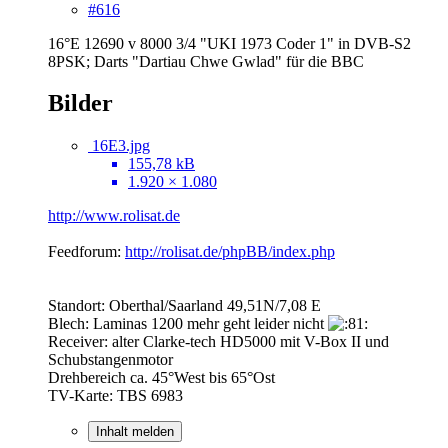
#616
16°E 12690 v 8000 3/4 "UKI 1973 Coder 1" in DVB-S2
8PSK; Darts "Dartiau Chwe Gwlad" für die BBC
Bilder
16E3.jpg
155,78 kB
1.920 × 1.080
http://www.rolisat.de
Feedforum:
http://rolisat.de/phpBB/index.php
Standort: Oberthal/Saarland 49,51N/7,08 E
Blech: Laminas 1200 mehr geht leider nicht
Receiver: alter Clarke-tech HD5000 mit V-Box II und
Schubstangenmotor
Drehbereich ca. 45°West bis 65°Ost
TV-Karte: TBS 6983
Inhalt melden