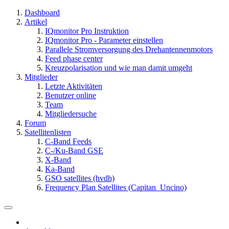
Dashboard
Artikel
IQmonitor Pro Instruktion
IQmonitor Pro - Parameter einstellen
Parallele Stromversorgung des Drehantennenmotors
Feed phase center
Kreuzpolarisation und wie man damit umgeht
Mitglieder
Letzte Aktivitäten
Benutzer online
Team
Mitgliedersuche
Forum
Satellitenlisten
C-Band Feeds
C-/Ku-Band GSE
X-Band
Ka-Band
GSO satellites (hvdh)
Frequency Plan Satellites (Capitan_Uncino)