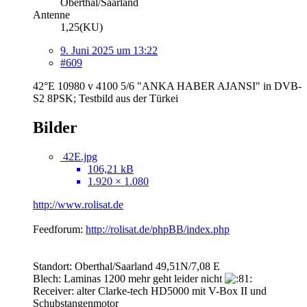
Oberthal/Saarland
Antenne
1,25(KU)
9. Juni 2025 um 13:22
#609
42°E 10980 v 4100 5/6 "ANKA HABER AJANSI" in DVB-
S2 8PSK; Testbild aus der Türkei
Bilder
42E.jpg
106,21 kB
1.920 × 1.080
http://www.rolisat.de
Feedforum:
http://rolisat.de/phpBB/index.php
Standort: Oberthal/Saarland 49,51N/7,08 E
Blech: Laminas 1200 mehr geht leider nicht
Receiver: alter Clarke-tech HD5000 mit V-Box II und
Schubstangenmotor