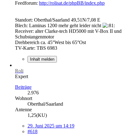
Feedforum:
http://rolisat.de/phpBB/index.php
Standort: Oberthal/Saarland 49,51N/7,08 E
Blech: Laminas 1200 mehr geht leider nicht
Receiver: alter Clarke-tech HD5000 mit V-Box II und
Schubstangenmotor
Drehbereich ca. 45°West bis 65°Ost
TV-Karte: TBS 6983
Inhalt melden
Roli
Expert
Beiträge
2.976
Wohnort
Oberthal/Saarland
Antenne
1,25(KU)
29. Juni 2025 um 14:19
#618