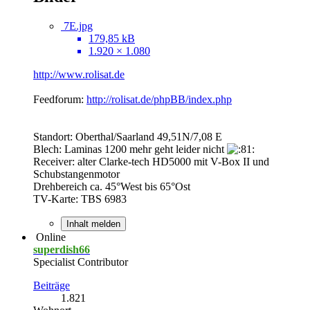
7E.jpg
179,85 kB
1.920 × 1.080
http://www.rolisat.de
Feedforum:
http://rolisat.de/phpBB/index.php
Standort: Oberthal/Saarland 49,51N/7,08 E
Blech: Laminas 1200 mehr geht leider nicht
Receiver: alter Clarke-tech HD5000 mit V-Box II und
Schubstangenmotor
Drehbereich ca. 45°West bis 65°Ost
TV-Karte: TBS 6983
Inhalt melden
Online
superdish66
Specialist Contributor
Beiträge
1.821