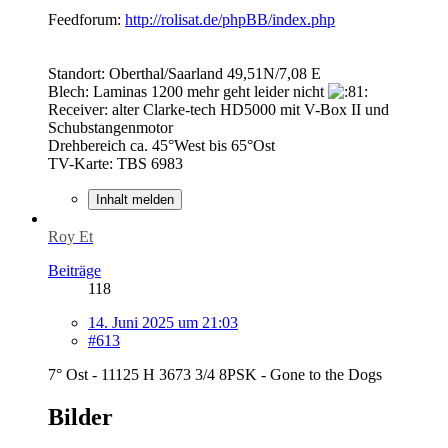
Feedforum:
http://rolisat.de/phpBB/index.php
Standort: Oberthal/Saarland 49,51N/7,08 E
Blech: Laminas 1200 mehr geht leider nicht
Receiver: alter Clarke-tech HD5000 mit V-Box II und
Schubstangenmotor
Drehbereich ca. 45°West bis 65°Ost
TV-Karte: TBS 6983
Inhalt melden
Roy Et
Beiträge
118
14. Juni 2025 um 21:03
#613
7° Ost - 11125 H 3673 3/4 8PSK - Gone to the Dogs
Bilder