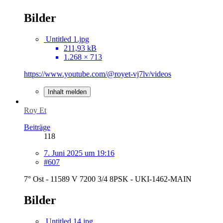
Bilder
Untitled 1.jpg
211,93 kB
1.268 × 713
https://www.youtube.com/@royet-vj7lv/videos
Inhalt melden
Roy Et
Beiträge
118
7. Juni 2025 um 19:16
#607
7° Ost - 11589 V 7200 3/4 8PSK - UKI-1462-MAIN
Bilder
Untitled 14.jpg