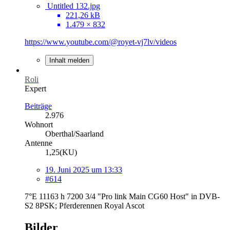
Untitled 132.jpg
221,26 kB
1.479 × 832
https://www.youtube.com/@royet-vj7lv/videos
Inhalt melden
Roli
Expert
Beiträge
2.976
Wohnort
Oberthal/Saarland
Antenne
1,25(KU)
19. Juni 2025 um 13:33
#614
7°E 11163 h 7200 3/4 "Pro link Main CG60 Host" in DVB-
S2 8PSK; Pferderennen Royal Ascot
Bilder