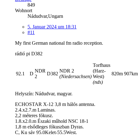
849
Wohnort
Nádudvar,Ungarn
5. Januar 2024 um 18:31
#11
My first German national fm radio reception.
rádió pi D382
Torfhaus
NDR
NDR 2
(Harz-
92.1
D
D382
820m
907km
2
(Niedersachsen)
West)
(nds)
Helyszín: Nádudvar, magyar.
ECHOSTAR X-12 3,8 m hálós antenna.
2.4.x2.7.m Laminas.
2,2 méteres fókusz.
1.8.x2.0.m Északi műhold NSC 18-1
1,8 m elsődleges fókuszban Dyras.
C, Ku sáv 95.0Kelet-55.5West.