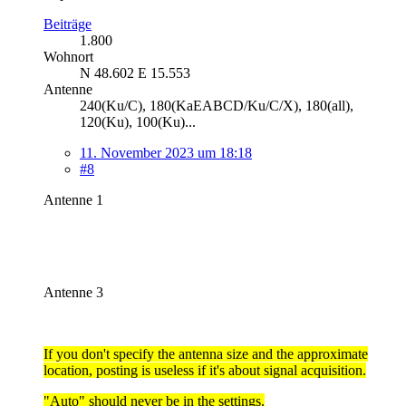
Beiträge
1.800
Wohnort
N 48.602 E 15.553
Antenne
240(Ku/C), 180(KaEABCD/Ku/C/X), 180(all),
120(Ku), 100(Ku)...
11. November 2023 um 18:18
#8
Antenne 1
Antenne 3
If you don't specify the antenna size and the approximate
location, posting is useless if it's about signal acquisition.
"Auto" should never be in the settings.