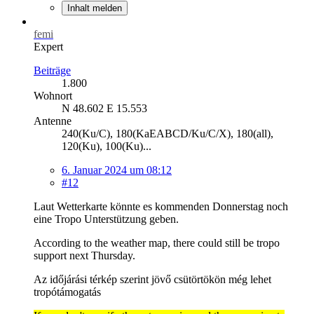
Inhalt melden
femi
Expert
Beiträge
1.800
Wohnort
N 48.602 E 15.553
Antenne
240(Ku/C), 180(KaEABCD/Ku/C/X), 180(all),
120(Ku), 100(Ku)...
6. Januar 2024 um 08:12
#12
Laut Wetterkarte könnte es kommenden Donnerstag noch
eine Tropo Unterstützung geben.
According to the weather map, there could still be tropo
support next Thursday.
Az időjárási térkép szerint jövő csütörtökön még lehet
tropótámogatás