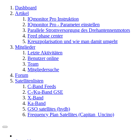
Dashboard
Artikel
IQmonitor Pro Instruktion
IQmonitor Pro - Parameter einstellen
Parallele Stromversorgung des Drehantennenmotors
Feed phase center
Kreuzpolarisation und wie man damit umgeht
Mitglieder
Letzte Aktivitäten
Benutzer online
Team
Mitgliedersuche
Forum
Satellitenlisten
C-Band Feeds
C-/Ku-Band GSE
X-Band
Ka-Band
GSO satellites (hvdh)
Frequency Plan Satellites (Capitan_Uncino)