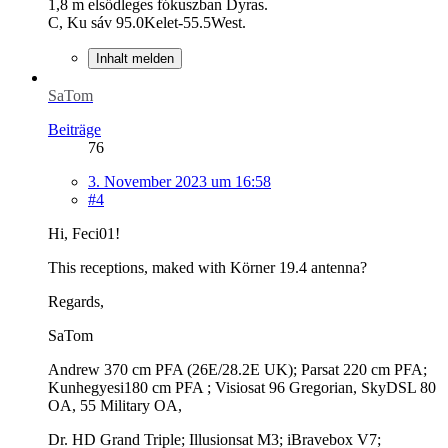
1,8 m elsődleges fókuszban Dyras.
C, Ku sáv 95.0Kelet-55.5West.
Inhalt melden
SaTom
Beiträge
76
3. November 2023 um 16:58
#4
Hi, Feci01!
This receptions, maked with Körner 19.4 antenna?
Regards,
SaTom
Andrew 370 cm PFA (26E/28.2E UK); Parsat 220 cm PFA;
Kunhegyesi180 cm PFA ; Visiosat 96 Gregorian, SkyDSL 80
OA, 55 Military OA,
Dr. HD Grand Triple; Illusionsat M3; iBravebox V7;