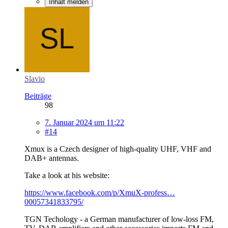
Inhalt melden
Slavio
Beiträge
98
7. Januar 2024 um 11:22
#14
Xmux is a Czech designer of high-quality UHF, VHF and
DAB+ antennas.
Take a look at his website:
https://www.facebook.com/p/XmuX-profess…
00057341833795/
TGN Techology - a German manufacturer of low-loss FM,