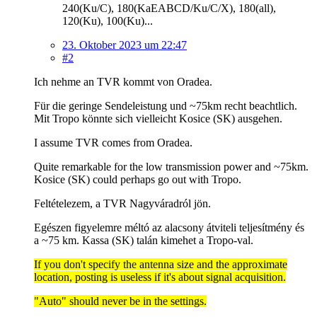
240(Ku/C), 180(KaEABCD/Ku/C/X), 180(all),
120(Ku), 100(Ku)...
23. Oktober 2023 um 22:47
#2
Ich nehme an TVR kommt von Oradea.
Für die geringe Sendeleistung und ~75km recht beachtlich.
Mit Tropo könnte sich vielleicht Kosice (SK) ausgehen.
I assume TVR comes from Oradea.
Quite remarkable for the low transmission power and ~75km.
Kosice (SK) could perhaps go out with Tropo.
Feltételezem, a TVR Nagyváradról jön.
Egészen figyelemre méltó az alacsony átviteli teljesítmény és
a ~75 km. Kassa (SK) talán kimehet a Tropo-val.
If you don't specify the antenna size and the approximate
location, posting is useless if it's about signal acquisition.
"Auto" should never be in the settings.