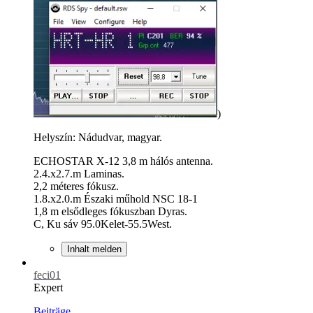
)
Helyszín: Nádudvar, magyar.
ECHOSTAR X-12 3,8 m hálós antenna.
2.4.x2.7.m Laminas.
2,2 méteres fókusz.
1.8.x2.0.m Északi műhold NSC 18-1
1,8 m elsődleges fókuszban Dyras.
C, Ku sáv 95.0Kelet-55.5West.
Inhalt melden
feci01
Expert
Beiträge