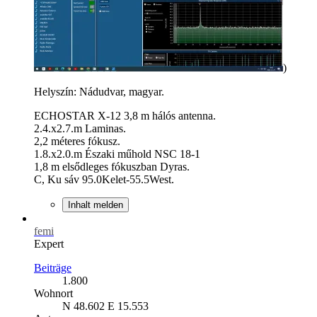
)
Helyszín: Nádudvar, magyar.
ECHOSTAR X-12 3,8 m hálós antenna.
2.4.x2.7.m Laminas.
2,2 méteres fókusz.
1.8.x2.0.m Északi műhold NSC 18-1
1,8 m elsődleges fókuszban Dyras.
C, Ku sáv 95.0Kelet-55.5West.
Inhalt melden
femi
Expert
Beiträge
1.800
Wohnort
N 48.602 E 15.553