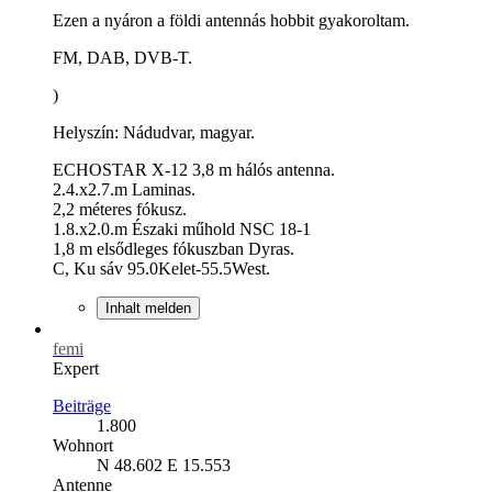
Ezen a nyáron a földi antennás hobbit gyakoroltam.
FM, DAB, DVB-T.
)
Helyszín: Nádudvar, magyar.
ECHOSTAR X-12 3,8 m hálós antenna.
2.4.x2.7.m Laminas.
2,2 méteres fókusz.
1.8.x2.0.m Északi műhold NSC 18-1
1,8 m elsődleges fókuszban Dyras.
C, Ku sáv 95.0Kelet-55.5West.
Inhalt melden
femi
Expert
Beiträge
1.800
Wohnort
N 48.602 E 15.553
Antenne