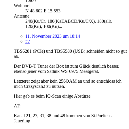
1.800
Wohnort
N 48.602 E 15.553
Antenne
240(Ku/C), 180(KaEABCD/Ku/C/X), 180(all),
120(Ku), 100(Ku)...
11. November 2023 um 18:14
#7
TBS6281 (PCIe) und TBS5580 (USB) schneiden nicht so gut
ab.
Der DVB-T Tuner der Box ist zum Glück deutlich besser,
ebenso jener vom Satlink WS-6975 Messgerät.
Letzterer zeigt aber kein 256QAM an und so entschloss ich
mich Crazyscan2 zu nutzen.
Hier gab es beim IQ-Scan einige Abstürze.
AT:
Kanal 21, 23, 31, 38 und 48 kommen von St.Poelten -
Jauerling