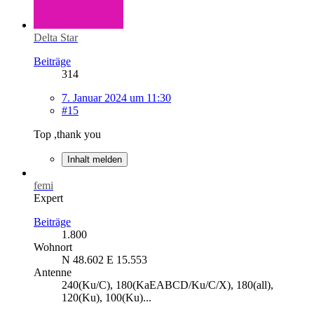
Delta Star
Beiträge
314
7. Januar 2024 um 11:30
#15
Top ,thank you
Inhalt melden
femi
Expert
Beiträge
1.800
Wohnort
N 48.602 E 15.553
Antenne
240(Ku/C), 180(KaEABCD/Ku/C/X), 180(all),
120(Ku), 100(Ku)...