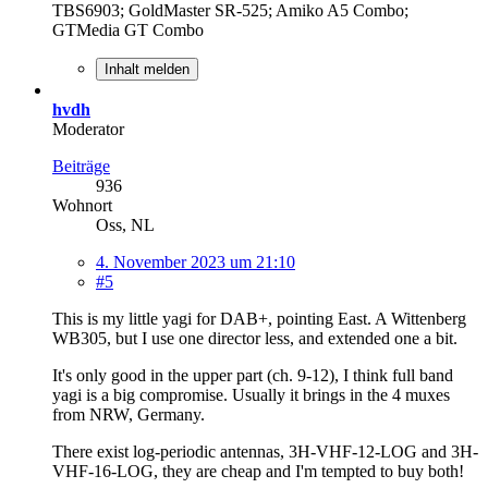
TBS6903; GoldMaster SR-525; Amiko A5 Combo;
GTMedia GT Combo
Inhalt melden
hvdh
Moderator
Beiträge
936
Wohnort
Oss, NL
4. November 2023 um 21:10
#5
This is my little yagi for DAB+, pointing East. A Wittenberg
WB305, but I use one director less, and extended one a bit.
It's only good in the upper part (ch. 9-12), I think full band
yagi is a big compromise. Usually it brings in the 4 muxes
from NRW, Germany.
There exist log-periodic antennas, 3H-VHF-12-LOG and 3H-
VHF-16-LOG, they are cheap and I'm tempted to buy both!