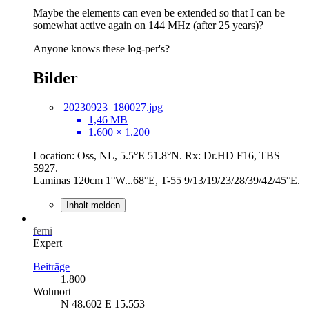
Maybe the elements can even be extended so that I can be
somewhat active again on 144 MHz (after 25 years)?
Anyone knows these log-per's?
Bilder
20230923_180027.jpg
1,46 MB
1.600 × 1.200
Location: Oss, NL, 5.5°E 51.8°N. Rx: Dr.HD F16, TBS
5927.
Laminas 120cm 1°W...68°E, T-55 9/13/19/23/28/39/42/45°E.
Inhalt melden
femi
Expert
Beiträge
1.800
Wohnort
N 48.602 E 15.553