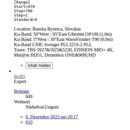
Standard=0
Location: Banska Bystrica, Slovakia
Ku-Band: 50°West - 95°East Gibertini OP100 (1,0m)
Ku-Band: 5°West - 39°East WaveFrontier T90 (0,9m)
Ku-Band LNB: Avenger PLL321S-2 PLL
Tuner: TBS 5927&5925&5220, EDISION MIO+ 4K,
Mut@nt HD51, Dreambox ONE&900UHD
Inhalt melden
feci01
Expert
Beiträge
849
Wohnort
Nádudvar,Ungarn
6. Dezember 2023 um 20:17
#10