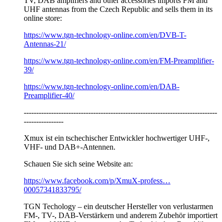
TV, DAB amplifiers and other accessories imports FM and
UHF antennas from the Czech Republic and sells them in its
online store:
https://www.tgn-technology-online.com/en/DVB-T-
Antennas-21/
https://www.tgn-technology-online.com/en/FM-Preamplifier-
39/
https://www.tgn-technology-online.com/en/DAB-
Preamplifier-40/
------------------------------------------------------------------------------
----------------
Xmux ist ein tschechischer Entwickler hochwertiger UHF-,
VHF- und DAB+-Antennen.
Schauen Sie sich seine Website an:
https://www.facebook.com/p/XmuX-profess…
00057341833795/
TGN Techology – ein deutscher Hersteller von verlustarmen
FM-, TV-, DAB-Verstärkern und anderem Zubehör importiert