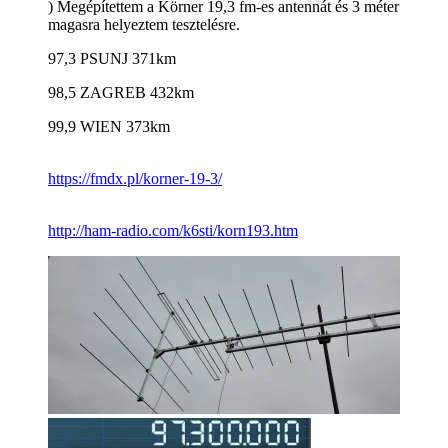
) Megépítettem a Körner 19,3 fm-es antennát és 3 méter
magasra helyeztem tesztelésre.
97,3 PSUNJ 371km
98,5 ZAGREB 432km
99,9 WIEN 373km
https://fmdx.pl/korner-19-3/
http://ham-radio.com/k6sti/korn193.htm