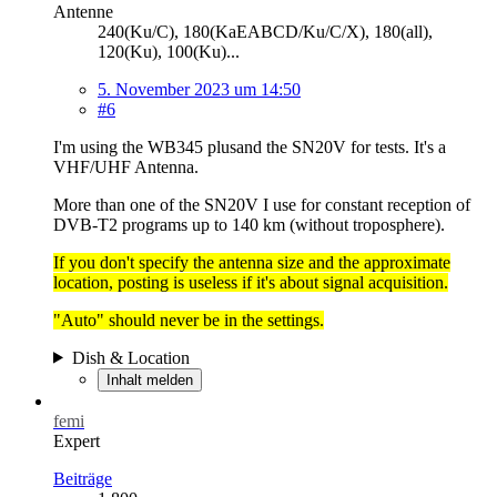
Antenne
240(Ku/C), 180(KaEABCD/Ku/C/X), 180(all),
120(Ku), 100(Ku)...
5. November 2023 um 14:50
#6
I'm using the WB345 plusand the SN20V for tests. It's a
VHF/UHF Antenna.
More than one of the SN20V I use for constant reception of
DVB-T2 programs up to 140 km (without troposphere).
If you don't specify the antenna size and the approximate
location, posting is useless if it's about signal acquisition.
"Auto" should never be in the settings.
Dish & Location
Inhalt melden
femi
Expert
Beiträge