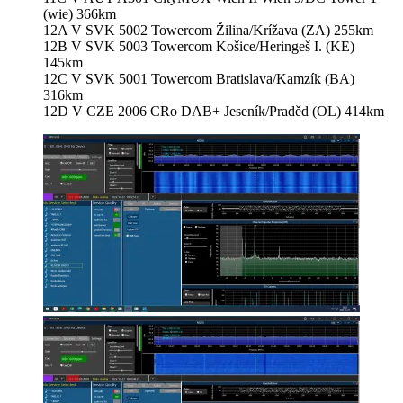
(wie) 366km
12A V SVK 5002 Towercom Žilina/Krížava (ZA) 255km
12B V SVK 5003 Towercom Košice/Heringeš I. (KE)
145km
12C V SVK 5001 Towercom Bratislava/Kamzík (BA)
316km
12D V CZE 2006 CRo DAB+ Jeseník/Praděd (OL) 414km