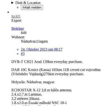
Dish & Location
Inhalt melden
feci01
Expert
Beiträge
849
Wohnort
Nádudvar,Ungarn
24. Oktober 2023 um 08:17
#3
DVB-T CH21 Arad 139km everyday purchase.
DAB 10C Kosice (Kassa) 165km 11B crveni cot vojvodina
(Vörösbérc Vajdaság)276km everyday purchase.
Helyszín: Nádudvar, magyar.
ECHOSTAR X-12 3,8 m hálós antenna.
2.4.x2.7.m Laminas.
2,2 méteres fókusz.
1.8.x2.0.m Északi műhold NSC 18-1