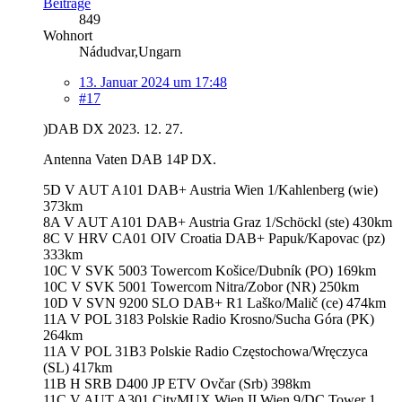
Beiträge
849
Wohnort
Nádudvar,Ungarn
13. Januar 2024 um 17:48
#17
)DAB DX 2023. 12. 27.
Antenna Vaten DAB 14P DX.
5D V AUT A101 DAB+ Austria Wien 1/Kahlenberg (wie)
373km
8A V AUT A101 DAB+ Austria Graz 1/Schöckl (ste) 430km
8C V HRV CA01 OIV Croatia DAB+ Papuk/Kapovac (pz)
333km
10C V SVK 5003 Towercom Košice/Dubník (PO) 169km
10C V SVK 5001 Towercom Nitra/Zobor (NR) 250km
10D V SVN 9200 SLO DAB+ R1 Laško/Malič (ce) 474km
11A V POL 3183 Polskie Radio Krosno/Sucha Góra (PK)
264km
11A V POL 31B3 Polskie Radio Częstochowa/Wręczyca
(SL) 417km
11B H SRB D400 JP ETV Ovčar (Srb) 398km
11C V AUT A301 CityMUX Wien II Wien 9/DC Tower 1