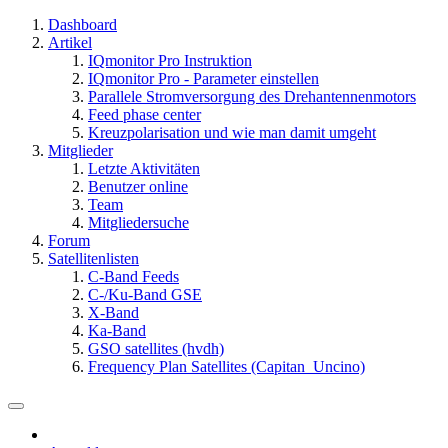
Dashboard
Artikel
IQmonitor Pro Instruktion
IQmonitor Pro - Parameter einstellen
Parallele Stromversorgung des Drehantennenmotors
Feed phase center
Kreuzpolarisation und wie man damit umgeht
Mitglieder
Letzte Aktivitäten
Benutzer online
Team
Mitgliedersuche
Forum
Satellitenlisten
C-Band Feeds
C-/Ku-Band GSE
X-Band
Ka-Band
GSO satellites (hvdh)
Frequency Plan Satellites (Capitan_Uncino)