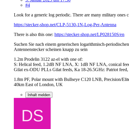
#4
Look for a generic log periodic. There are many military ones 
https://stecker-shop.net/CLP-5130-1N-Log-Per-Antenna
There is also this one:
https://stecker-shop.net/LP028150S/en
Suchen Sie nach einem generischen logarithmisch-periodischen An
Antennenstecker scheinen knapp zu sein
1.2m Prodelin 3122 az-el with one of:
S: Helical feed, 1.2dB NF LNA, X: 1dB NF LNA, conical fee
Gilat ex-ODU PLLs Gilat feeds, Ka 18-26.5GHz: Patriot fe
1.8m PF, Polar mount with Bullseye C120 LNB, Precision/Elit
40km East of London, UK
Inhalt melden