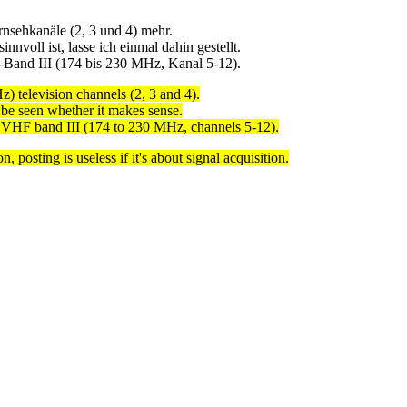
nsehkanäle (2, 3 und 4) mehr.
nnvoll ist, lasse ich einmal dahin gestellt.
and III (174 bis 230 MHz, Kanal 5-12).
television channels (2, 3 and 4).
o be seen whether it makes sense.
VHF band III (174 to 230 MHz, channels 5-12).
, posting is useless if it's about signal acquisition.