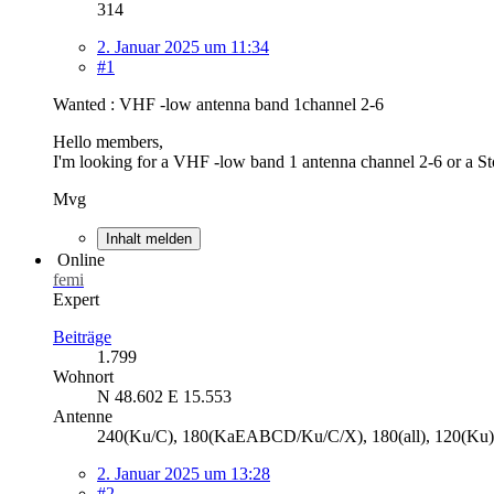
314
2. Januar 2025 um 11:34
#1
Wanted : VHF -low antenna band 1channel 2-6
Hello members,
I'm looking for a VHF -low band 1 antenna channel 2-6 or a Stor
Mvg
Inhalt melden
Online
femi
Expert
Beiträge
1.799
Wohnort
N 48.602 E 15.553
Antenne
240(Ku/C), 180(KaEABCD/Ku/C/X), 180(all), 120(Ku),
2. Januar 2025 um 13:28
#2