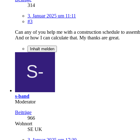
314
3. Januar 2025 um 11:11
#3
Can any of you help me with a construction schedule to assembl
And or how I can calculate that. My thanks are great.
Inhalt melden
s-band
Moderator
Beiträge
966
Wohnort
SE UK
3. Januar 2025 um 17:30