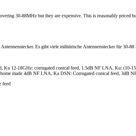
covering 30-88MHz but they are expensive. This is reasonably priced bu
tennenstecker. Es gibt viele militärische Antennenstecker für 30-88 MH
d, Ku 12-18GHz: corrugated conical feed, 1.5dB NF LNA, Ku: (10-1
ed, home made 4dB NF LNA, Ka DSN: Corrugated conical feed, 3dB 
e feed