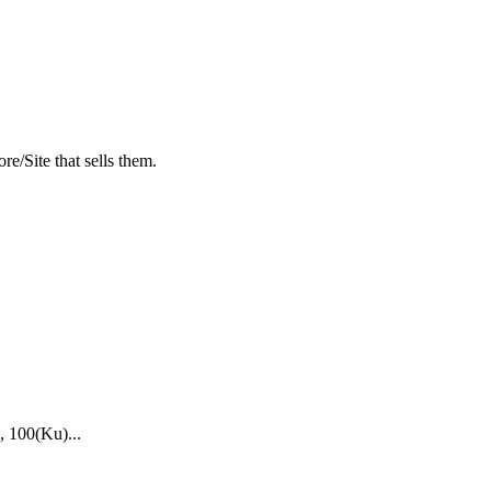
e/Site that sells them.
 100(Ku)...