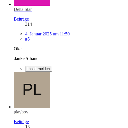
Delta Star
Beiträge
314
4. Januar 2025 um 11:50
#5
Oke
danke S-band
Inhalt melden
playboy
Beiträge
13