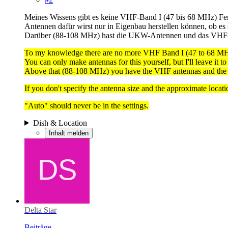
Meines Wissens gibt es keine VHF-Band I (47 bis 68 MHz) Fer
Antennen dafür wirst nur in Eigenbau herstellen können, ob es si
Darüber (88-108 MHz) hast die UKW-Antennen und das VHF-B
To my knowledge there are no more VHF Band I (47 to 68 MHz) 
You can only make antennas for this yourself, but I'll leave it t
Above that (88-108 MHz) you have the VHF antennas and the 
If you don't specify the antenna size and the approximate location
"Auto" should never be in the settings.
Dish & Location
Inhalt melden
Delta Star
Beiträge