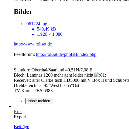
Bilder
061224.jpg
540,49 kB
1.920 × 1.080
http://www.rolisat.de
Feedforum:
http://rolisat.de/phpBB/index.php
Standort: Oberthal/Saarland 49,51N/7,08 E
Blech: Laminas 1200 mehr geht leider nicht
Receiver: alter Clarke-tech HD5000 mit V-Box II und Schubs
Drehbereich ca. 45°West bis 65°Ost
TV-Karte: TBS 6983
Inhalt melden
Roli
Expert
Beiträge