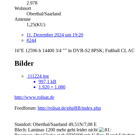
2.978
Wohnort
Oberthal/Saarland
Antenne
1,25(KU)
11. Dezember 2024 um 19:20
#244
16°E 12596 h 14400 3/4 "" in DVB-S2 8PSK; Fußball CL AC M
Bilder
111224.jpg
997,1 kB
1.920 × 1.080
http://www.rolisat.de
Feedforum:
http://rolisat.de/phpBB/index.php
Standort: Oberthal/Saarland 49,51N/7,08 E
Blech: Laminas 1200 mehr geht leider nicht