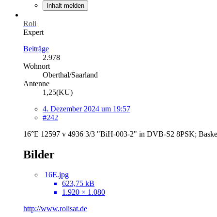
Inhalt melden
Roli
Expert
Beiträge
2.978
Wohnort
Oberthal/Saarland
Antenne
1,25(KU)
4. Dezember 2024 um 19:57
#242
16°E 12597 v 4936 3/3 "BiH-003-2" in DVB-S2 8PSK; Baske
Bilder
16E.jpg
623,75 kB
1.920 × 1.080
http://www.rolisat.de