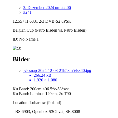
3. Dezember 2024 um 22:06
#241
12.557 H 6331 2/3 DVB-S2 8PSK
Belgian Cup (Patro Eisden vs. Patro Eisden)
ID: No Name 1
Bilder
vlcsnap-2024-12-03-21h58m54s340.jpg
266,24 kB
1.920 × 1.080
Ku Band: 200cm <96.5*e-53*w>
Ku Band: Laminas 120cm, 2x T90
Location: Lubartow (Poland)
TBS 6903, Openbox S3CI v.2, SF-8008