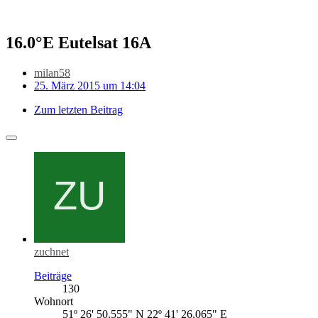
16.0°E Eutelsat 16A
milan58
25. März 2015 um 14:04
Zum letzten Beitrag
zuchnet
Beiträge
130
Wohnort
51º 26' 50.555" N 22º 41' 26.065" E