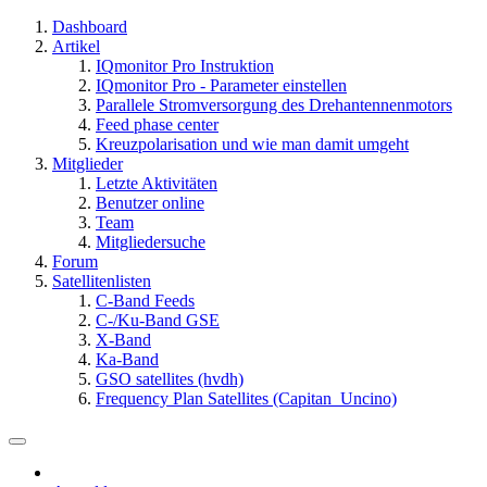
Dashboard
Artikel
IQmonitor Pro Instruktion
IQmonitor Pro - Parameter einstellen
Parallele Stromversorgung des Drehantennenmotors
Feed phase center
Kreuzpolarisation und wie man damit umgeht
Mitglieder
Letzte Aktivitäten
Benutzer online
Team
Mitgliedersuche
Forum
Satellitenlisten
C-Band Feeds
C-/Ku-Band GSE
X-Band
Ka-Band
GSO satellites (hvdh)
Frequency Plan Satellites (Capitan_Uncino)