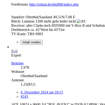
Feedforum:
http://rolisat.de/phpBB/index.php
Standort: Oberthal/Saarland 49,51N/7,08 E
Blech: Laminas 1200 mehr geht leider nicht
Receiver: alter Clarke-tech HD5000 mit V-Box II und Schubs
Drehbereich ca. 45°West bis 65°Ost
TV-Karte: TBS 6983
Inhalt melden
Roli
Expert
Beiträge
2.978
Wohnort
Oberthal/Saarland
Antenne
1,25(KU)
6. Dezember 2024 um 18:15
#243
16°E 10974 v 9600 3/4 "POL 49 EN1" in DVB-S2 8PSK; Skis