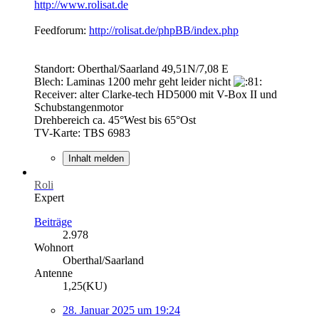
http://www.rolisat.de
Feedforum:
http://rolisat.de/phpBB/index.php
Standort: Oberthal/Saarland 49,51N/7,08 E
Blech: Laminas 1200 mehr geht leider nicht
Receiver: alter Clarke-tech HD5000 mit V-Box II und
Schubstangenmotor
Drehbereich ca. 45°West bis 65°Ost
TV-Karte: TBS 6983
Inhalt melden
Roli
Expert
Beiträge
2.978
Wohnort
Oberthal/Saarland
Antenne
1,25(KU)
28. Januar 2025 um 19:24