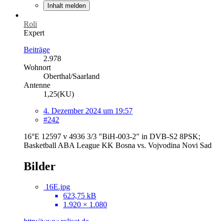
Inhalt melden
Roli
Expert
Beiträge
2.978
Wohnort
Oberthal/Saarland
Antenne
1,25(KU)
4. Dezember 2024 um 19:57
#242
16°E 12597 v 4936 3/3 "BiH-003-2" in DVB-S2 8PSK;
Basketball ABA League KK Bosna vs. Vojvodina Novi Sad
Bilder
16E.jpg
623,75 kB
1.920 × 1.080