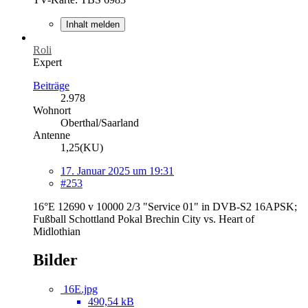
Inhalt melden
Roli
Expert
Beiträge
2.978
Wohnort
Oberthal/Saarland
Antenne
1,25(KU)
17. Januar 2025 um 19:31
#253
16°E 12690 v 10000 2/3 "Service 01" in DVB-S2 16APSK;
Fußball Schottland Pokal Brechin City vs. Heart of
Midlothian
Bilder
16E.jpg
490,54 kB