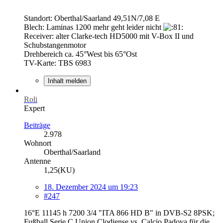
Standort: Oberthal/Saarland 49,51N/7,08 E
Blech: Laminas 1200 mehr geht leider nicht
Receiver: alter Clarke-tech HD5000 mit V-Box II und
Schubstangenmotor
Drehbereich ca. 45°West bis 65°Ost
TV-Karte: TBS 6983
Inhalt melden
Roli
Expert
Beiträge
2.978
Wohnort
Oberthal/Saarland
Antenne
1,25(KU)
18. Dezember 2024 um 19:23
#247
16°E 11145 h 7200 3/4 "ITA 866 HD B" in DVB-S2 8PSK;
Fußball Serie C Union Clodiense vs. Calcio Padova für die