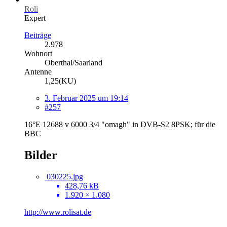
Roli
Expert
Beiträge
2.978
Wohnort
Oberthal/Saarland
Antenne
1,25(KU)
3. Februar 2025 um 19:14
#257
16°E 12688 v 6000 3/4 "omagh" in DVB-S2 8PSK; für die
BBC
Bilder
030225.jpg
428,76 kB
1.920 × 1.080
http://www.rolisat.de