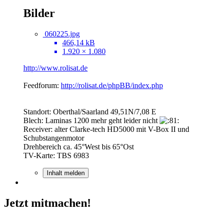
Bilder
060225.jpg
466,14 kB
1.920 × 1.080
http://www.rolisat.de
Feedforum:
http://rolisat.de/phpBB/index.php
Standort: Oberthal/Saarland 49,51N/7,08 E
Blech: Laminas 1200 mehr geht leider nicht
Receiver: alter Clarke-tech HD5000 mit V-Box II und
Schubstangenmotor
Drehbereich ca. 45°West bis 65°Ost
TV-Karte: TBS 6983
Inhalt melden
Jetzt mitmachen!