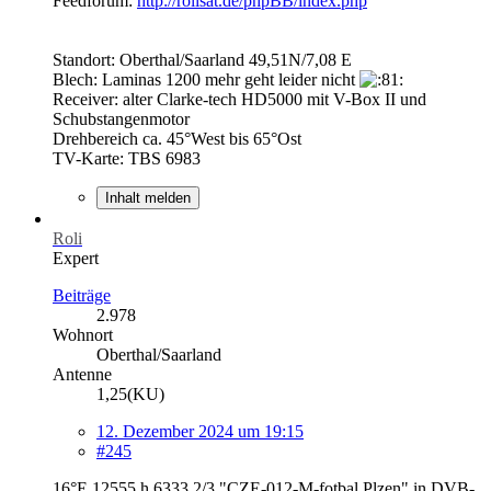
Feedforum:
http://rolisat.de/phpBB/index.php
Standort: Oberthal/Saarland 49,51N/7,08 E
Blech: Laminas 1200 mehr geht leider nicht
Receiver: alter Clarke-tech HD5000 mit V-Box II und
Schubstangenmotor
Drehbereich ca. 45°West bis 65°Ost
TV-Karte: TBS 6983
Inhalt melden
Roli
Expert
Beiträge
2.978
Wohnort
Oberthal/Saarland
Antenne
1,25(KU)
12. Dezember 2024 um 19:15
#245
16°E 12555 h 6333 2/3 "CZE-012-M-fotbal Plzen" in DVB-