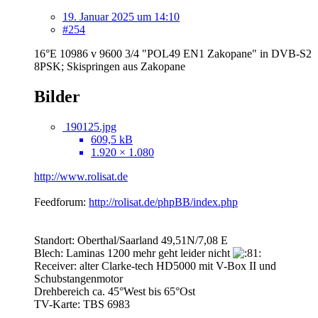
19. Januar 2025 um 14:10
#254
16°E 10986 v 9600 3/4 "POL49 EN1 Zakopane" in DVB-S2
8PSK; Skispringen aus Zakopane
Bilder
190125.jpg
609,5 kB
1.920 × 1.080
http://www.rolisat.de
Feedforum:
http://rolisat.de/phpBB/index.php
Standort: Oberthal/Saarland 49,51N/7,08 E
Blech: Laminas 1200 mehr geht leider nicht
Receiver: alter Clarke-tech HD5000 mit V-Box II und
Schubstangenmotor
Drehbereich ca. 45°West bis 65°Ost
TV-Karte: TBS 6983