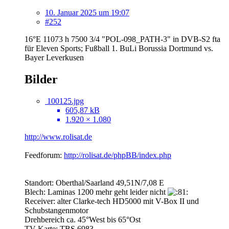
10. Januar 2025 um 19:07
#252
16°E 11073 h 7500 3/4 "POL-098_PATH-3" in DVB-S2 fta
für Eleven Sports; Fußball 1. BuLi Borussia Dortmund vs.
Bayer Leverkusen
Bilder
100125.jpg
605,87 kB
1.920 × 1.080
http://www.rolisat.de
Feedforum:
http://rolisat.de/phpBB/index.php
Standort: Oberthal/Saarland 49,51N/7,08 E
Blech: Laminas 1200 mehr geht leider nicht
Receiver: alter Clarke-tech HD5000 mit V-Box II und
Schubstangenmotor
Drehbereich ca. 45°West bis 65°Ost
TV-Karte: TBS 6983