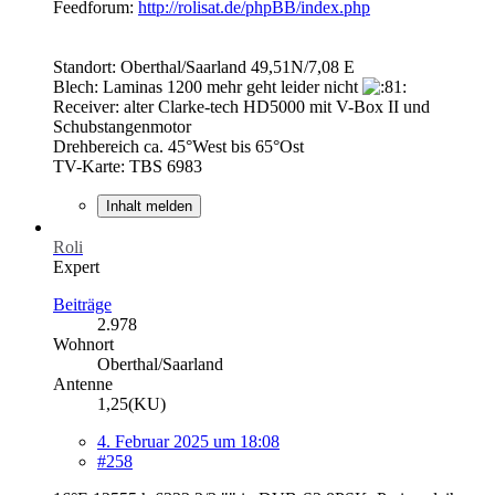
Feedforum:
http://rolisat.de/phpBB/index.php
Standort: Oberthal/Saarland 49,51N/7,08 E
Blech: Laminas 1200 mehr geht leider nicht
Receiver: alter Clarke-tech HD5000 mit V-Box II und
Schubstangenmotor
Drehbereich ca. 45°West bis 65°Ost
TV-Karte: TBS 6983
Inhalt melden
Roli
Expert
Beiträge
2.978
Wohnort
Oberthal/Saarland
Antenne
1,25(KU)
4. Februar 2025 um 18:08
#258