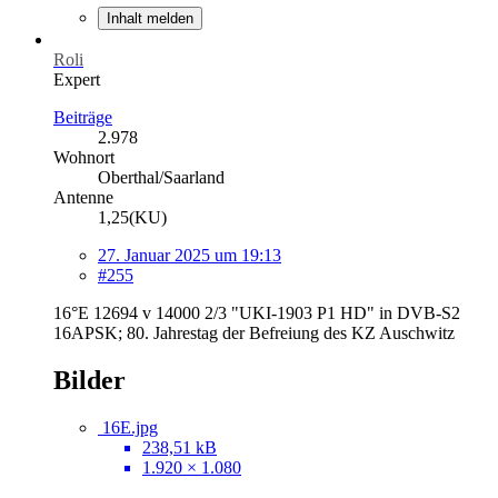
Inhalt melden
Roli
Expert
Beiträge
2.978
Wohnort
Oberthal/Saarland
Antenne
1,25(KU)
27. Januar 2025 um 19:13
#255
16°E 12694 v 14000 2/3 "UKI-1903 P1 HD" in DVB-S2
16APSK; 80. Jahrestag der Befreiung des KZ Auschwitz
Bilder
16E.jpg
238,51 kB
1.920 × 1.080