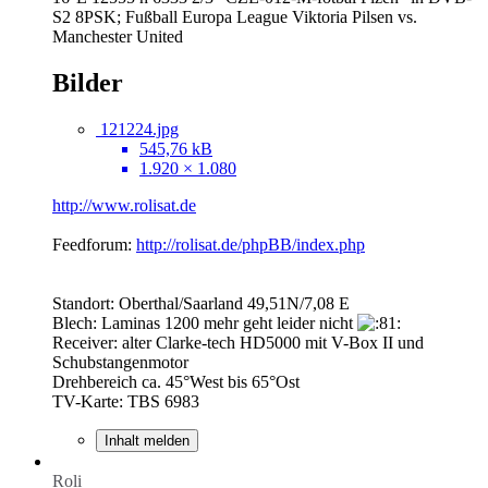
S2 8PSK; Fußball Europa League Viktoria Pilsen vs.
Manchester United
Bilder
121224.jpg
545,76 kB
1.920 × 1.080
http://www.rolisat.de
Feedforum:
http://rolisat.de/phpBB/index.php
Standort: Oberthal/Saarland 49,51N/7,08 E
Blech: Laminas 1200 mehr geht leider nicht
Receiver: alter Clarke-tech HD5000 mit V-Box II und
Schubstangenmotor
Drehbereich ca. 45°West bis 65°Ost
TV-Karte: TBS 6983
Inhalt melden
Roli