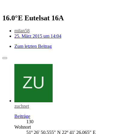
16.0°E Eutelsat 16A
milan58
25. März 2015 um 14:04
Zum letzten Beitrag
zuchnet
Beiträge
130
Wohnort
51º 26' 50.555" N 22º 41' 26.065" E