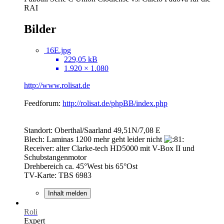
RAI
Bilder
16E.jpg
229,05 kB
1.920 × 1.080
http://www.rolisat.de
Feedforum:
http://rolisat.de/phpBB/index.php
Standort: Oberthal/Saarland 49,51N/7,08 E
Blech: Laminas 1200 mehr geht leider nicht
Receiver: alter Clarke-tech HD5000 mit V-Box II und
Schubstangenmotor
Drehbereich ca. 45°West bis 65°Ost
TV-Karte: TBS 6983
Inhalt melden
Roli
Expert