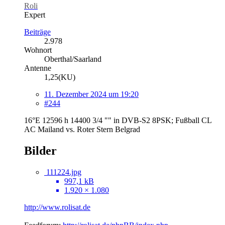
Roli
Expert
Beiträge
2.978
Wohnort
Oberthal/Saarland
Antenne
1,25(KU)
11. Dezember 2024 um 19:20
#244
16°E 12596 h 14400 3/4 "" in DVB-S2 8PSK; Fußball CL
AC Mailand vs. Roter Stern Belgrad
Bilder
111224.jpg
997,1 kB
1.920 × 1.080
http://www.rolisat.de