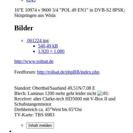
16°E 10974 v 9600 3/4 "POL 49 EN1" in DVB-S2 8PSK;
Skispringen aus Wisla
Bilder
061224.jpg
540,49 kB
1.920 × 1.080
http://www.rolisat.de
Feedforum:
http://rolisat.de/phpBB/index.php
Standort: Oberthal/Saarland 49,51N/7,08 E
Blech: Laminas 1200 mehr geht leider nicht
Receiver: alter Clarke-tech HD5000 mit V-Box II und
Schubstangenmotor
Drehbereich ca. 45°West bis 65°Ost
TV-Karte: TBS 6983
Inhalt melden