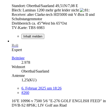
Standort: Oberthal/Saarland 49,51N/7,08 E
Blech: Laminas 1200 mehr geht leider nicht
Receiver: alter Clarke-tech HD5000 mit V-Box II und
Schubstangenmotor
Drehbereich ca. 45°West bis 65°Ost
TV-Karte: TBS 6983
Inhalt melden
Roli
Expert
Beiträge
2.978
Wohnort
Oberthal/Saarland
Antenne
1,25(KU)
6. Februar 2025 um 18:26
#260
16°E 10996 v 7500 5/6 "E-276 GOLF ENGLISH FEED" in
DVB-S2 8PSK; LIV Golf aus Riad