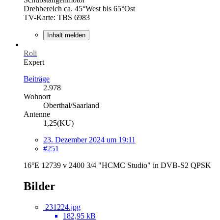
Drehbereich ca. 45°West bis 65°Ost
TV-Karte: TBS 6983
Inhalt melden
Roli
Expert
Beiträge
2.978
Wohnort
Oberthal/Saarland
Antenne
1,25(KU)
23. Dezember 2024 um 19:11
#251
16°E 12739 v 2400 3/4 "HCMC Studio" in DVB-S2 QPSK
Bilder
231224.jpg
182,95 kB