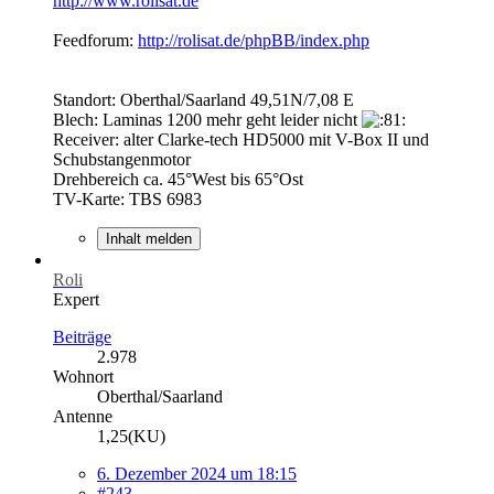
http://www.rolisat.de
Feedforum:
http://rolisat.de/phpBB/index.php
Standort: Oberthal/Saarland 49,51N/7,08 E
Blech: Laminas 1200 mehr geht leider nicht
Receiver: alter Clarke-tech HD5000 mit V-Box II und
Schubstangenmotor
Drehbereich ca. 45°West bis 65°Ost
TV-Karte: TBS 6983
Inhalt melden
Roli
Expert
Beiträge
2.978
Wohnort
Oberthal/Saarland
Antenne
1,25(KU)
6. Dezember 2024 um 18:15
#243