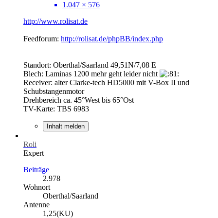
1.047 × 576
http://www.rolisat.de
Feedforum:
http://rolisat.de/phpBB/index.php
Standort: Oberthal/Saarland 49,51N/7,08 E
Blech: Laminas 1200 mehr geht leider nicht
Receiver: alter Clarke-tech HD5000 mit V-Box II und
Schubstangenmotor
Drehbereich ca. 45°West bis 65°Ost
TV-Karte: TBS 6983
Inhalt melden
Roli
Expert
Beiträge
2.978
Wohnort
Oberthal/Saarland
Antenne
1,25(KU)