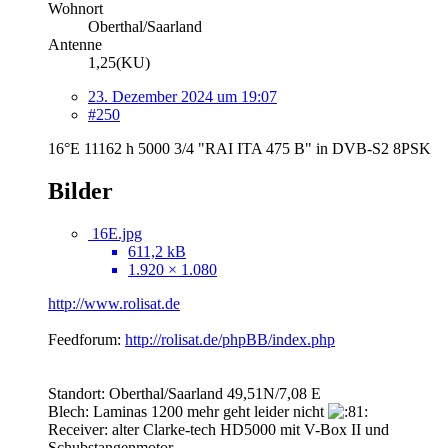
Wohnort
Oberthal/Saarland
Antenne
1,25(KU)
23. Dezember 2024 um 19:07
#250
16°E 11162 h 5000 3/4 "RAI ITA 475 B" in DVB-S2 8PSK
Bilder
16E.jpg
611,2 kB
1.920 × 1.080
http://www.rolisat.de
Feedforum:
http://rolisat.de/phpBB/index.php
Standort: Oberthal/Saarland 49,51N/7,08 E
Blech: Laminas 1200 mehr geht leider nicht
Receiver: alter Clarke-tech HD5000 mit V-Box II und
Schubstangenmotor