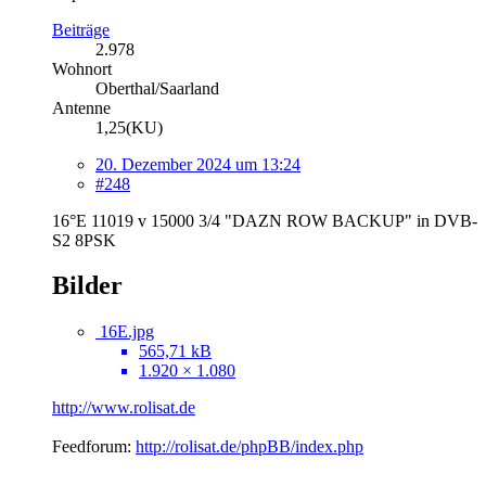
Beiträge
2.978
Wohnort
Oberthal/Saarland
Antenne
1,25(KU)
20. Dezember 2024 um 13:24
#248
16°E 11019 v 15000 3/4 "DAZN ROW BACKUP" in DVB-
S2 8PSK
Bilder
16E.jpg
565,71 kB
1.920 × 1.080
http://www.rolisat.de
Feedforum:
http://rolisat.de/phpBB/index.php