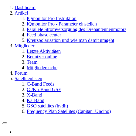
Dashboard
Artikel
IQmonitor Pro Instruktion
IQmonitor Pro - Parameter einstellen
Parallele Stromversorgung des Drehantennenmotors
Feed phase center
Kreuzpolarisation und wie man damit umgeht
Mitglieder
Letzte Aktivitäten
Benutzer online
Team
Mitgliedersuche
Forum
Satellitenlisten
C-Band Feeds
C-/Ku-Band GSE
X-Band
Ka-Band
GSO satellites (hvdh)
Frequency Plan Satellites (Capitan_Uncino)