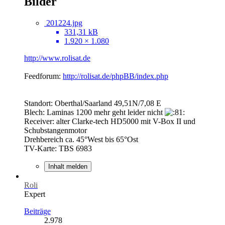
Bilder
201224.jpg
331,31 kB
1.920 × 1.080
http://www.rolisat.de
Feedforum:
http://rolisat.de/phpBB/index.php
Standort: Oberthal/Saarland 49,51N/7,08 E
Blech: Laminas 1200 mehr geht leider nicht
Receiver: alter Clarke-tech HD5000 mit V-Box II und
Schubstangenmotor
Drehbereich ca. 45°West bis 65°Ost
TV-Karte: TBS 6983
Inhalt melden
Roli
Expert
Beiträge
2.978