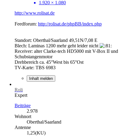
1.920 × 1.080
http://www.rolisat.de
Feedforum:
http://rolisat.de/phpBB/index.php
Standort: Oberthal/Saarland 49,51N/7,08 E
Blech: Laminas 1200 mehr geht leider nicht
Receiver: alter Clarke-tech HD5000 mit V-Box II und
Schubstangenmotor
Drehbereich ca. 45°West bis 65°Ost
TV-Karte: TBS 6983
Inhalt melden
Roli
Expert
Beiträge
2.978
Wohnort
Oberthal/Saarland
Antenne
1,25(KU)