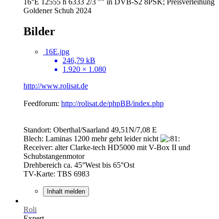
16°E 12555 h 6333 2/3 "" in DVB-S2 8PSK; Preisverleihung
Goldener Schuh 2024
Bilder
16E.jpg
246,79 kB
1.920 × 1.080
http://www.rolisat.de
Feedforum:
http://rolisat.de/phpBB/index.php
Standort: Oberthal/Saarland 49,51N/7,08 E
Blech: Laminas 1200 mehr geht leider nicht
Receiver: alter Clarke-tech HD5000 mit V-Box II und
Schubstangenmotor
Drehbereich ca. 45°West bis 65°Ost
TV-Karte: TBS 6983
Inhalt melden
Roli
Expert