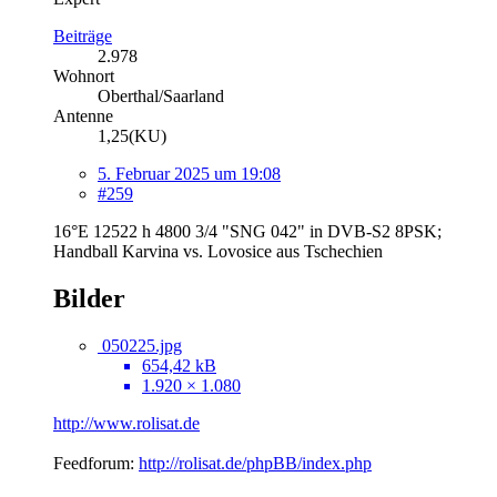
Beiträge
2.978
Wohnort
Oberthal/Saarland
Antenne
1,25(KU)
5. Februar 2025 um 19:08
#259
16°E 12522 h 4800 3/4 "SNG 042" in DVB-S2 8PSK;
Handball Karvina vs. Lovosice aus Tschechien
Bilder
050225.jpg
654,42 kB
1.920 × 1.080
http://www.rolisat.de
Feedforum:
http://rolisat.de/phpBB/index.php