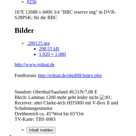
#256
16°E 12688 v 6000 3/4 "BBC reserve sng" in DVB-
S28PSK; für die BBC
Bilder
280125.jpg
298,55 kB
1.920 × 1.080
http://www.rolisat.de
Feedforum:
http://rolisat.de/phpBB/index.php
Standort: Oberthal/Saarland 49,51N/7,08 E
Blech: Laminas 1200 mehr geht leider nicht
Receiver: alter Clarke-tech HD5000 mit V-Box II und
Schubstangenmotor
Drehbereich ca. 45°West bis 65°Ost
TV-Karte: TBS 6983
Inhalt melden