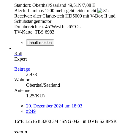
Standort: Oberthal/Saarland 49,51N/7,08 E
Blech: Laminas 1200 mehr geht leider nicht
Receiver: alter Clarke-tech HD5000 mit V-Box II und
Schubstangenmotor
Drehbereich ca. 45°West bis 65°Ost
TV-Karte: TBS 6983
Inhalt melden
Roli
Expert
Beiträge
2.978
Wohnort
Oberthal/Saarland
Antenne
1,25(KU)
20. Dezember 2024 um 18:03
#249
16°E 12516 h 3200 3/4 "SNG 042" in DVB-S2 8PSK