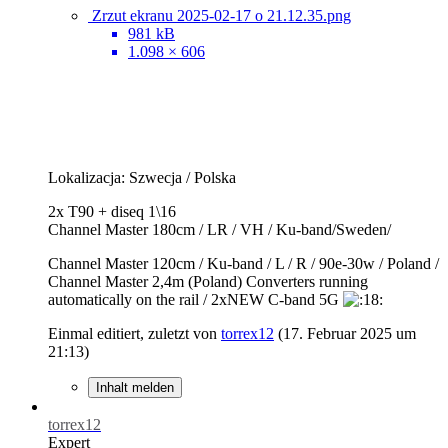
Zrzut ekranu 2025-02-17 o 21.12.35.png
981 kB
1.098 × 606
Lokalizacja: Szwecja / Polska
2x T90 + diseq 1\16
Channel Master 180cm / LR / VH / Ku-band/Sweden/
Channel Master 120cm / Ku-band / L / R / 90e-30w / Poland /
Channel Master 2,4m (Poland) Converters running
automatically on the rail / 2xNEW C-band 5G
Einmal editiert, zuletzt von
torrex12
(
17. Februar 2025 um
21:13
)
Inhalt melden
torrex12
Expert