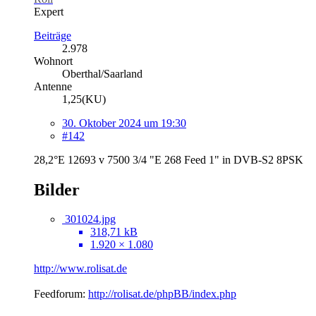
Expert
Beiträge
2.978
Wohnort
Oberthal/Saarland
Antenne
1,25(KU)
30. Oktober 2024 um 19:30
#142
28,2°E 12693 v 7500 3/4 "E 268 Feed 1" in DVB-S2 8PSK
Bilder
301024.jpg
318,71 kB
1.920 × 1.080
http://www.rolisat.de
Feedforum:
http://rolisat.de/phpBB/index.php