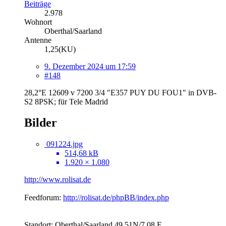
Beiträge
2.978
Wohnort
Oberthal/Saarland
Antenne
1,25(KU)
9. Dezember 2024 um 17:59
#148
28,2°E 12609 v 7200 3/4 "E357 PUY DU FOU1" in DVB-
S2 8PSK; für Tele Madrid
Bilder
091224.jpg
514,68 kB
1.920 × 1.080
http://www.rolisat.de
Feedforum:
http://rolisat.de/phpBB/index.php
Standort: Oberthal/Saarland 49,51N/7,08 E