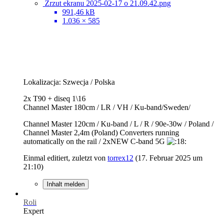
Zrzut ekranu 2025-02-17 o 21.09.42.png
991,46 kB
1.036 × 585
Lokalizacja: Szwecja / Polska
2x T90 + diseq 1\16
Channel Master 180cm / LR / VH / Ku-band/Sweden/
Channel Master 120cm / Ku-band / L / R / 90e-30w / Poland /
Channel Master 2,4m (Poland) Converters running
automatically on the rail / 2xNEW C-band 5G
Einmal editiert, zuletzt von
torrex12
(
17. Februar 2025 um
21:10
)
Inhalt melden
Roli
Expert