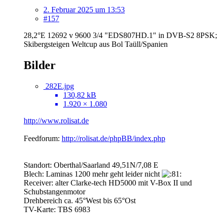
2. Februar 2025 um 13:53
#157
28,2°E 12692 v 9600 3/4 "EDS807HD.1" in DVB-S2 8PSK;
Skibergsteigen Weltcup aus Bol Taüll/Spanien
Bilder
282E.jpg
130,82 kB
1.920 × 1.080
http://www.rolisat.de
Feedforum:
http://rolisat.de/phpBB/index.php
Standort: Oberthal/Saarland 49,51N/7,08 E
Blech: Laminas 1200 mehr geht leider nicht
Receiver: alter Clarke-tech HD5000 mit V-Box II und
Schubstangenmotor
Drehbereich ca. 45°West bis 65°Ost
TV-Karte: TBS 6983