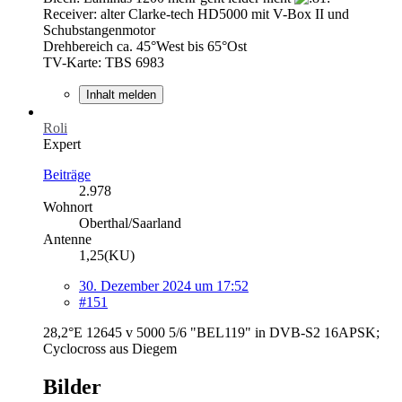
Receiver: alter Clarke-tech HD5000 mit V-Box II und
Schubstangenmotor
Drehbereich ca. 45°West bis 65°Ost
TV-Karte: TBS 6983
Inhalt melden
Roli
Expert
Beiträge
2.978
Wohnort
Oberthal/Saarland
Antenne
1,25(KU)
30. Dezember 2024 um 17:52
#151
28,2°E 12645 v 5000 5/6 "BEL119" in DVB-S2 16APSK;
Cyclocross aus Diegem
Bilder