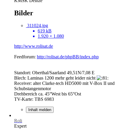
KMSK Deinze
Bilder
311024.jpg
619 kB
1.920 × 1.080
http://www.rolisat.de
Feedforum:
http://rolisat.de/phpBB/index.php
Standort: Oberthal/Saarland 49,51N/7,08 E
Blech: Laminas 1200 mehr geht leider nicht
Receiver: alter Clarke-tech HD5000 mit V-Box II und
Schubstangenmotor
Drehbereich ca. 45°West bis 65°Ost
TV-Karte: TBS 6983
Inhalt melden
Roli
Expert