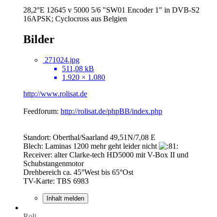
28,2°E 12645 v 5000 5/6 "SW01 Encoder 1" in DVB-S2
16APSK; Cyclocross aus Belgien
Bilder
271024.jpg
511,08 kB
1.920 × 1.080
http://www.rolisat.de
Feedforum:
http://rolisat.de/phpBB/index.php
Standort: Oberthal/Saarland 49,51N/7,08 E
Blech: Laminas 1200 mehr geht leider nicht
Receiver: alter Clarke-tech HD5000 mit V-Box II und
Schubstangenmotor
Drehbereich ca. 45°West bis 65°Ost
TV-Karte: TBS 6983
Inhalt melden
Roli