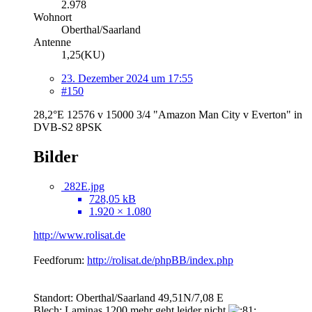
2.978
Wohnort
Oberthal/Saarland
Antenne
1,25(KU)
23. Dezember 2024 um 17:55
#150
28,2°E 12576 v 15000 3/4 "Amazon Man City v Everton" in
DVB-S2 8PSK
Bilder
282E.jpg
728,05 kB
1.920 × 1.080
http://www.rolisat.de
Feedforum:
http://rolisat.de/phpBB/index.php
Standort: Oberthal/Saarland 49,51N/7,08 E
Blech: Laminas 1200 mehr geht leider nicht