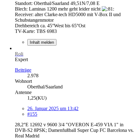
Standort: Oberthal/Saarland 49,51N/7,08 E
Blech: Laminas 1200 mehr geht leider nicht
Receiver: alter Clarke-tech HD5000 mit V-Box II und
Schubstangenmotor
Drehbereich ca. 45°West bis 65°Ost
TV-Karte: TBS 6983
Inhalt melden
Roli
Expert
Beiträge
2.978
Wohnort
Oberthal/Saarland
Antenne
1,25(KU)
26. Januar 2025 um 13:42
#155
28,2°E 12692 v 9600 3/4 "OVERON E-459 VIA 1" in
DVB-S2 8PSK; Damenfußball Super Cup FC Barcelona vs.
Real Madrid