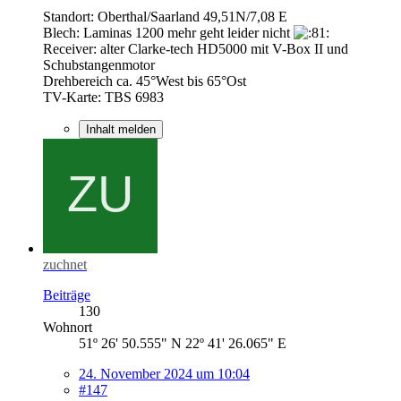
Standort: Oberthal/Saarland 49,51N/7,08 E
Blech: Laminas 1200 mehr geht leider nicht
Receiver: alter Clarke-tech HD5000 mit V-Box II und
Schubstangenmotor
Drehbereich ca. 45°West bis 65°Ost
TV-Karte: TBS 6983
Inhalt melden
zuchnet
Beiträge
130
Wohnort
51º 26' 50.555" N 22º 41' 26.065" E
24. November 2024 um 10:04
#147