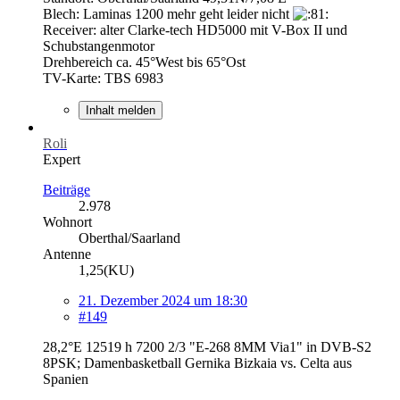
Blech: Laminas 1200 mehr geht leider nicht
Receiver: alter Clarke-tech HD5000 mit V-Box II und
Schubstangenmotor
Drehbereich ca. 45°West bis 65°Ost
TV-Karte: TBS 6983
Inhalt melden
Roli
Expert
Beiträge
2.978
Wohnort
Oberthal/Saarland
Antenne
1,25(KU)
21. Dezember 2024 um 18:30
#149
28,2°E 12519 h 7200 2/3 "E-268 8MM Via1" in DVB-S2
8PSK; Damenbasketball Gernika Bizkaia vs. Celta aus
Spanien