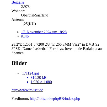
Beiträge
2.978
Wohnort
Oberthal/Saarland
Antenne
1,25(KU)
17. November 2024 um 18:28
#146
28,2°E 12551 v 7200 2/3 "E-266 8MM Via2" in DVB-S2
8PSK; Damenbasketball Ferrol vs. Joventut de Badalona aus
Spanien
Bilder
171124.jpg
819,29 kB
1.920 × 1.080
http://www.rolisat.de
Feedforum:
http://rolisat.de/phpBB/index.php