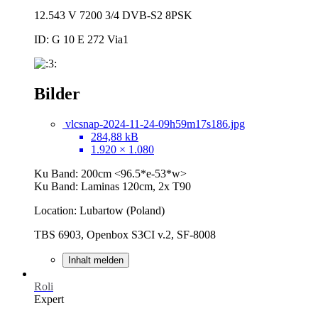
12.543 V 7200 3/4 DVB-S2 8PSK
ID: G 10 E 272 Via1
Bilder
vlcsnap-2024-11-24-09h59m17s186.jpg
284,88 kB
1.920 × 1.080
Ku Band: 200cm <96.5*e-53*w>
Ku Band: Laminas 120cm, 2x T90
Location: Lubartow (Poland)
TBS 6903, Openbox S3CI v.2, SF-8008
Inhalt melden
Roli
Expert