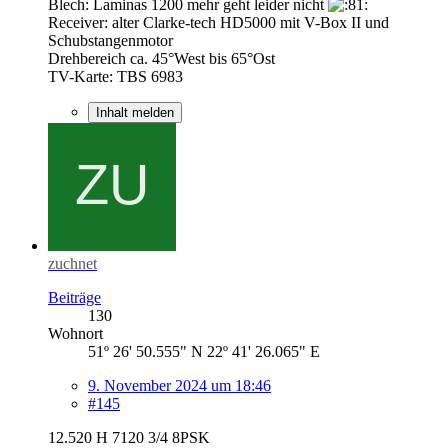
Blech: Laminas 1200 mehr geht leider nicht
Receiver: alter Clarke-tech HD5000 mit V-Box II und
Schubstangenmotor
Drehbereich ca. 45°West bis 65°Ost
TV-Karte: TBS 6983
Inhalt melden
zuchnet
Beiträge
130
Wohnort
51º 26' 50.555" N 22º 41' 26.065" E
9. November 2024 um 18:46
#145
12.520 H 7120 3/4 8PSK