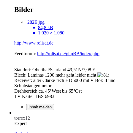
Bilder
282E.jpg
84,8 kB
1.920 × 1.080
http://www.rolisat.de
Feedforum:
http://rolisat.de/phpBB/index.php
Standort: Oberthal/Saarland 49,51N/7,08 E
Blech: Laminas 1200 mehr geht leider nicht
Receiver: alter Clarke-tech HD5000 mit V-Box II und
Schubstangenmotor
Drehbereich ca. 45°West bis 65°Ost
TV-Karte: TBS 6983
Inhalt melden
torrex12
Expert