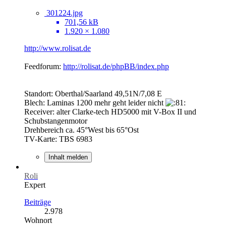
301224.jpg
701,56 kB
1.920 × 1.080
http://www.rolisat.de
Feedforum:
http://rolisat.de/phpBB/index.php
Standort: Oberthal/Saarland 49,51N/7,08 E
Blech: Laminas 1200 mehr geht leider nicht
Receiver: alter Clarke-tech HD5000 mit V-Box II und
Schubstangenmotor
Drehbereich ca. 45°West bis 65°Ost
TV-Karte: TBS 6983
Inhalt melden
Roli
Expert
Beiträge
2.978
Wohnort