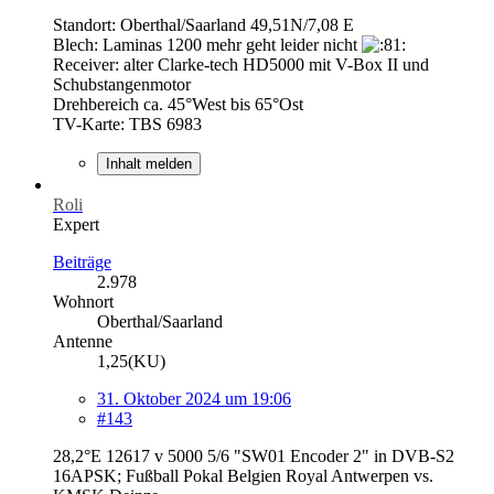
Standort: Oberthal/Saarland 49,51N/7,08 E
Blech: Laminas 1200 mehr geht leider nicht
Receiver: alter Clarke-tech HD5000 mit V-Box II und
Schubstangenmotor
Drehbereich ca. 45°West bis 65°Ost
TV-Karte: TBS 6983
Inhalt melden
Roli
Expert
Beiträge
2.978
Wohnort
Oberthal/Saarland
Antenne
1,25(KU)
31. Oktober 2024 um 19:06
#143
28,2°E 12617 v 5000 5/6 "SW01 Encoder 2" in DVB-S2
16APSK; Fußball Pokal Belgien Royal Antwerpen vs.