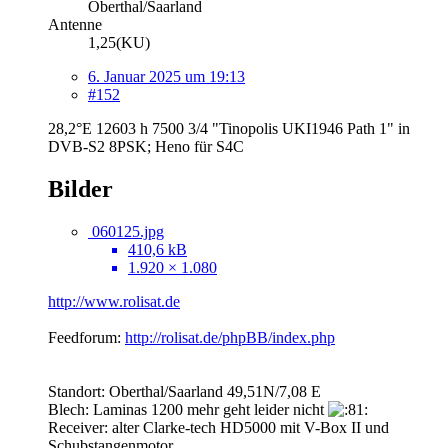
Oberthal/Saarland
Antenne
1,25(KU)
6. Januar 2025 um 19:13
#152
28,2°E 12603 h 7500 3/4 "Tinopolis UKI1946 Path 1" in
DVB-S2 8PSK; Heno für S4C
Bilder
060125.jpg
410,6 kB
1.920 × 1.080
http://www.rolisat.de
Feedforum:
http://rolisat.de/phpBB/index.php
Standort: Oberthal/Saarland 49,51N/7,08 E
Blech: Laminas 1200 mehr geht leider nicht
Receiver: alter Clarke-tech HD5000 mit V-Box II und
Schubstangenmotor