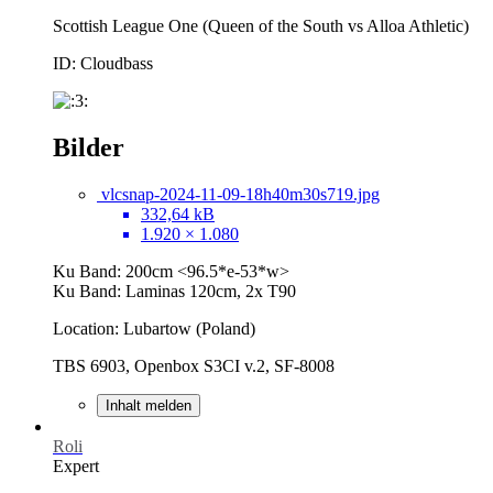
Scottish League One (Queen of the South vs Alloa Athletic)
ID: Cloudbass
Bilder
vlcsnap-2024-11-09-18h40m30s719.jpg
332,64 kB
1.920 × 1.080
Ku Band: 200cm <96.5*e-53*w>
Ku Band: Laminas 120cm, 2x T90
Location: Lubartow (Poland)
TBS 6903, Openbox S3CI v.2, SF-8008
Inhalt melden
Roli
Expert