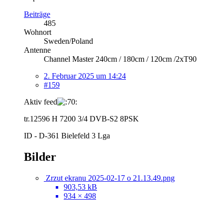
Beiträge
485
Wohnort
Sweden/Poland
Antenne
Channel Master 240cm / 180cm / 120cm /2xT90
2. Februar 2025 um 14:24
#159
Aktiv feed
tr.12596 H 7200 3/4 DVB-S2 8PSK
ID - D-361 Bielefeld 3 Lga
Bilder
Zrzut ekranu 2025-02-17 o 21.13.49.png
903,53 kB
934 × 498