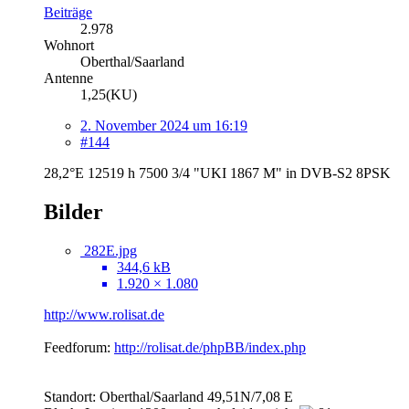
Beiträge
2.978
Wohnort
Oberthal/Saarland
Antenne
1,25(KU)
2. November 2024 um 16:19
#144
28,2°E 12519 h 7500 3/4 "UKI 1867 M" in DVB-S2 8PSK
Bilder
282E.jpg
344,6 kB
1.920 × 1.080
http://www.rolisat.de
Feedforum:
http://rolisat.de/phpBB/index.php
Standort: Oberthal/Saarland 49,51N/7,08 E