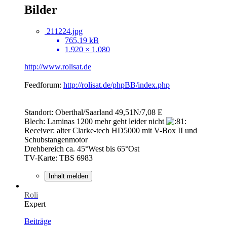
Bilder
211224.jpg
765,19 kB
1.920 × 1.080
http://www.rolisat.de
Feedforum:
http://rolisat.de/phpBB/index.php
Standort: Oberthal/Saarland 49,51N/7,08 E
Blech: Laminas 1200 mehr geht leider nicht
Receiver: alter Clarke-tech HD5000 mit V-Box II und
Schubstangenmotor
Drehbereich ca. 45°West bis 65°Ost
TV-Karte: TBS 6983
Inhalt melden
Roli
Expert
Beiträge