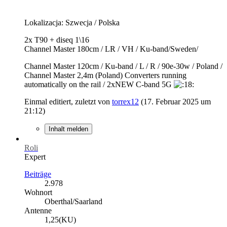
Lokalizacja: Szwecja / Polska
2x T90 + diseq 1\16
Channel Master 180cm / LR / VH / Ku-band/Sweden/
Channel Master 120cm / Ku-band / L / R / 90e-30w / Poland /
Channel Master 2,4m (Poland) Converters running
automatically on the rail / 2xNEW C-band 5G
Einmal editiert, zuletzt von
torrex12
(
17. Februar 2025 um
21:12
)
Inhalt melden
Roli
Expert
Beiträge
2.978
Wohnort
Oberthal/Saarland
Antenne
1,25(KU)