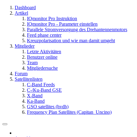
Dashboard
Artikel
IQmonitor Pro Instruktion
IQmonitor Pro - Parameter einstellen
Parallele Stromversorgung des Drehantennenmotors
Feed phase center
Kreuzpolarisation und wie man damit umgeht
Mitglieder
Letzte Aktivitäten
Benutzer online
Team
Mitgliedersuche
Forum
Satellitenlisten
C-Band Feeds
C-/Ku-Band GSE
X-Band
Ka-Band
GSO satellites (hvdh)
Frequency Plan Satellites (Capitan_Uncino)