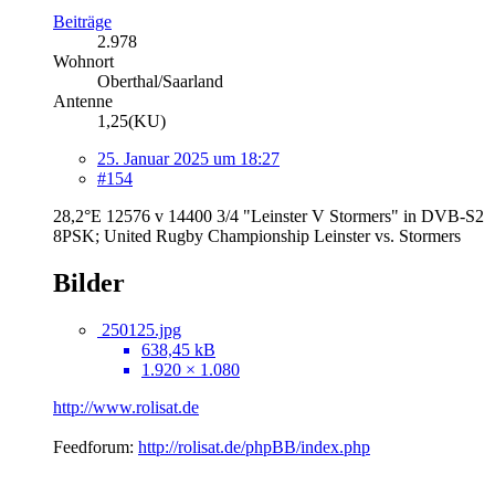
Beiträge
2.978
Wohnort
Oberthal/Saarland
Antenne
1,25(KU)
25. Januar 2025 um 18:27
#154
28,2°E 12576 v 14400 3/4 "Leinster V Stormers" in DVB-S2
8PSK; United Rugby Championship Leinster vs. Stormers
Bilder
250125.jpg
638,45 kB
1.920 × 1.080
http://www.rolisat.de
Feedforum:
http://rolisat.de/phpBB/index.php