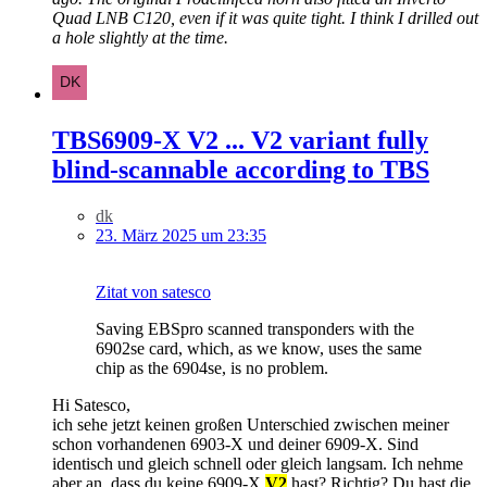
Quad LNB C120, even if it was quite tight. I think I drilled out
a hole slightly at the time.
TBS6909-X V2 ... V2 variant fully
blind-scannable according to TBS
dk
23. März 2025 um 23:35
Zitat von satesco
Saving EBSpro scanned transponders with the
6902se card, which, as we know, uses the same
chip as the 6904se, is no problem.
Hi Satesco,
ich sehe jetzt keinen großen Unterschied zwischen meiner
schon vorhandenen 6903-X und deiner 6909-X. Sind
identisch und gleich schnell oder gleich langsam. Ich nehme
aber an, dass du keine 6909-X
V2
hast? Richtig? Du hast die