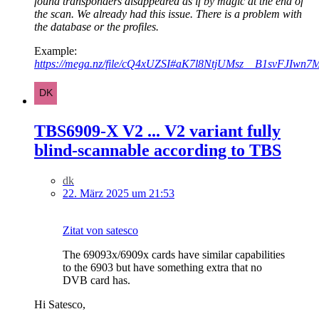
found transponders disappeared as if by magic at the end of
the scan. We already had this issue. There is a problem with
the database or the profiles.
Example:
https://mega.nz/file/cQ4xUZSI#aK7l8NtjUMsz__B1svFJI
TBS6909-X V2 ... V2 variant fully
blind-scannable according to TBS
dk
22. März 2025 um 21:53
Zitat von satesco
The 69093x/6909x cards have similar capabilities
to the 6903 but have something extra that no
DVB card has.
Hi Satesco,