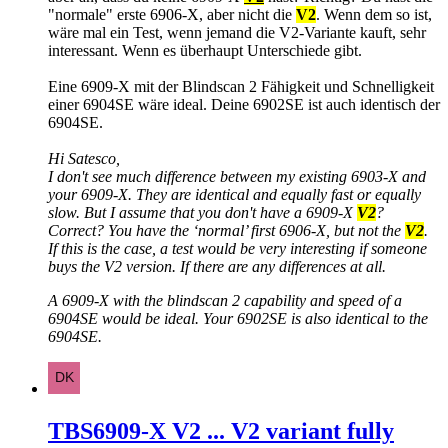
"normale" erste 6906-X, aber nicht die
V2
. Wenn dem so ist,
wäre mal ein Test, wenn jemand die V2-Variante kauft, sehr
interessant. Wenn es überhaupt Unterschiede gibt.
Eine 6909-X mit der Blindscan 2 Fähigkeit und Schnelligkeit
einer 6904SE wäre ideal. Deine 6902SE ist auch identisch der
6904SE.
Hi Satesco,
I don't see much difference between my existing 6903-X and
your 6909-X. They are identical and equally fast or equally
slow. But I assume that you don't have a 6909-X
V2
?
Correct? You have the ‘normal’ first 6906-X, but not the
V2
.
If this is the case, a test would be very interesting if someone
buys the V2 version. If there are any differences at all.
A 6909-X with the blindscan 2 capability and speed of a
6904SE would be ideal. Your 6902SE is also identical to the
6904SE.
TBS6909-X V2 ... V2 variant fully