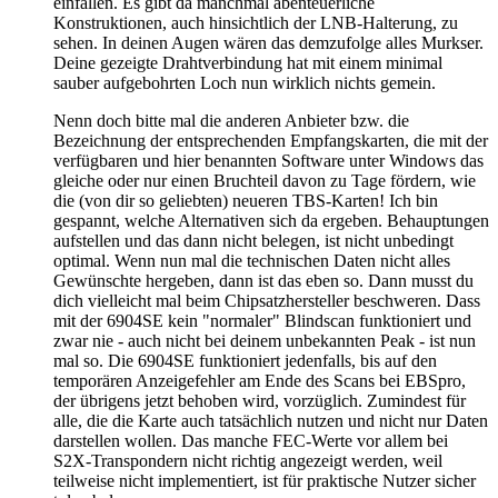
einfallen. Es gibt da manchmal abenteuerliche
Konstruktionen, auch hinsichtlich der LNB-Halterung, zu
sehen. In deinen Augen wären das demzufolge alles Murkser.
Deine gezeigte Drahtverbindung hat mit einem minimal
sauber aufgebohrten Loch nun wirklich nichts gemein.
Nenn doch bitte mal die anderen Anbieter bzw. die
Bezeichnung der entsprechenden Empfangskarten, die mit der
verfügbaren und hier benannten Software unter Windows das
gleiche oder nur einen Bruchteil davon zu Tage fördern, wie
die (von dir so geliebten) neueren TBS-Karten! Ich bin
gespannt, welche Alternativen sich da ergeben. Behauptungen
aufstellen und das dann nicht belegen, ist nicht unbedingt
optimal. Wenn nun mal die technischen Daten nicht alles
Gewünschte hergeben, dann ist das eben so. Dann musst du
dich vielleicht mal beim Chipsatzhersteller beschweren. Dass
mit der 6904SE kein "normaler" Blindscan funktioniert und
zwar nie - auch nicht bei deinem unbekannten Peak - ist nun
mal so. Die 6904SE funktioniert jedenfalls, bis auf den
temporären Anzeigefehler am Ende des Scans bei EBSpro,
der übrigens jetzt behoben wird, vorzüglich. Zumindest für
alle, die die Karte auch tatsächlich nutzen und nicht nur Daten
darstellen wollen. Das manche FEC-Werte vor allem bei
S2X-Transpondern nicht richtig angezeigt werden, weil
teilweise nicht implementiert, ist für praktische Nutzer sicher