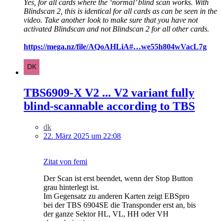
Yes, for all cards where the ‘normal’ blind scan works. With
Blindscan 2, this is identical for all cards as can be seen in the
video. Take another look to make sure that you have not
activated Blindscan and not Blindscan 2 for all other cards.
https://mega.nz/file/AQoAHLiA#…we55h804wVacL7g
TBS6909-X V2 ... V2 variant fully
blind-scannable according to TBS
dk
22. März 2025 um 22:08
Zitat von femi
Der Scan ist erst beendet, wenn der Stop Button
grau hinterlegt ist.
Im Gegensatz zu anderen Karten zeigt EBSpro
bei der TBS 6904SE die Transponder erst an, bis
der ganze Sektor HL, VL, HH oder VH