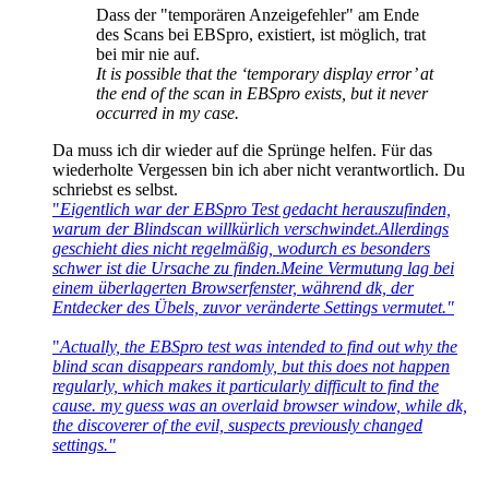
Dass der "temporären Anzeigefehler" am Ende
des Scans bei EBSpro, existiert, ist möglich, trat
bei mir nie auf.
It is possible that the ‘temporary display error’ at
the end of the scan in EBSpro exists, but it never
occurred in my case.
Da muss ich dir wieder auf die Sprünge helfen. Für das
wiederholte Vergessen bin ich aber nicht verantwortlich. Du
schriebst es selbst.
"
Eigentlich war der EBSpro Test gedacht herauszufinden,
warum der Blindscan willkürlich verschwindet.Allerdings
geschieht dies nicht regelmäßig, wodurch es besonders
schwer ist die Ursache zu finden.Meine Vermutung lag bei
einem überlagerten Browserfenster, während dk, der
Entdecker des Übels, zuvor veränderte Settings vermutet."
"
Actually, the EBSpro test was intended to find out why the
blind scan disappears randomly, but this does not happen
regularly, which makes it particularly difficult to find the
cause. my guess was an overlaid browser window, while dk,
the discoverer of the evil, suspects previously changed
settings."