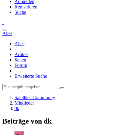
Anmelden
Registrieren
Suche
Alles
Alles
Artikel
Seiten
Forum
Erweiterte Suche
Satellites Community
Mitglieder
dk
Beiträge von dk