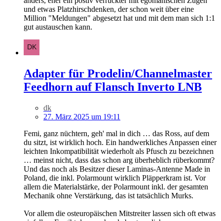
anders, eher ein postiv verrückter mit egomanischen Zügen
und etwas Platzhirschdenken, der schon weit über eine
Million "Meldungen" abgesetzt hat und mit dem man sich 1:1
gut austauschen kann.
Adapter für Prodelin/Channelmaster
Feedhorn auf Flansch Inverto LNB
dk
27. März 2025 um 19:11
Femi, ganz nüchtern, geh' mal in dich … das Ross, auf dem
du sitzt, ist wirklich hoch. Ein handwerkliches Anpassen einer
leichten Inkompatibilität wiederholt als Pfusch zu bezeichnen
… meinst nicht, dass das schon arg überheblich rüberkommt?
Und das noch als Besitzer dieser Laminas-Antenne Made in
Poland, die inkl. Polarmount wirklich Pläpperkram ist. Vor
allem die Materialstärke, der Polarmount inkl. der gesamten
Mechanik ohne Verstärkung, das ist tatsächlich Murks.
Vor allem die osteuropäischen Mitstreiter lassen sich oft etwas