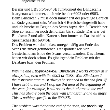
abgearbeitet ist.
Bei mir und EBSpro/6904SE funktioniert der Blindscan 2
haargenau wie immer, auch wie bei der 6903 oder 6983.
Beim Blindscan 2 muss doch immer erst der jeweilige Bereich
zu Ende gescannt sein. Wenn ich 4 Bereiche eingestellt habe
und ich breche zu Beginn des Scans bspw. den 3. Bereich per
Stop ab, scannt er noch den dritten bis zu Ende. Das war bei
Blindscan 2 und allen Karten schon immer so. Das ist nichts
Spezifisches der 6904SE.
Das Problem war doch, dass unregelmäßig am Ende des
Scans die zuvor gefundenen Transponder wie von
Geisterhand am Ende des Scans verschwanden. Das Thema
hatten wir doch schon. Es gibt irgendein Problem mit der
Database bzw. den Profilen.
With me and EBSpro/6904SE, Blindscan 2 works exactly as it
always has, even with the 6903 or 6983. With Blindscan 2,
the respective area must always be scanned to the end first. If
I have set 4 areas and I stop the 3rd area at the beginning of
the scan, for example, it still scans the third area to the end.
This has always been the case with Blindscan 2 and all maps.
This is nothing specific to the 6904SE.
The problem was that at the end of the scan, the previously