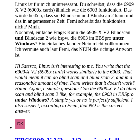
Linux ist für mich uninteressant. Du schreibst, dass die 6909-
X V2 (6909x cards) ähnlich wie die 6903 funktioniert. Das
würde heißen, dass sie Blindscan und Blindscan 2 kann und
das in angemessener Zeit. Femi schreibt das funktioniert
nicht? Mmh.
Nochmal, einfache Frage: Kann die 6909-X V2 Blindscan
und
Blindscan 2 wie bspw. die 6903 im EBSpro
unter
Windows
? Ein einfaches Ja oder Nein reicht vollkommen.
Ich vermute auch laut Femi, das NEIN die richtige Antwort
ist.
Hi Satesco, Linux isn't interesting to me. You write that the
6909-X V2 (6909x cards) works similarly to the 6903. That
would mean it can do blind scan and blind scan 2, and in a
reasonable amount of time. Femi writes that it doesn't work?
Hmm. Again, a simple question: Can the 6909-X V2 do blind
scan and blind scan 2 like, for example, the 6903 in EBSpro
under Windows?
A simple yes or no is perfectly sufficient. I
also suspect, according to Femi, that NO is the correct
answer.