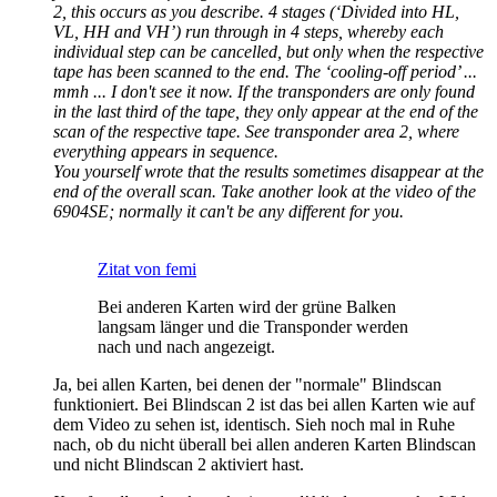
2, this occurs as you describe. 4 stages (‘Divided into HL,
VL, HH and VH’) run through in 4 steps, whereby each
individual step can be cancelled, but only when the respective
tape has been scanned to the end. The ‘cooling-off period’ ...
mmh ... I don't see it now. If the transponders are only found
in the last third of the tape, they only appear at the end of the
scan of the respective tape. See transponder area 2, where
everything appears in sequence.
You yourself wrote that the results sometimes disappear at the
end of the overall scan. Take another look at the video of the
6904SE; normally it can't be any different for you.
Zitat von femi
Bei anderen Karten wird der grüne Balken
langsam länger und die Transponder werden
nach und nach angezeigt.
Ja, bei allen Karten, bei denen der "normale" Blindscan
funktioniert. Bei Blindscan 2 ist das bei allen Karten wie auf
dem Video zu sehen ist, identisch. Sieh noch mal in Ruhe
nach, ob du nicht überall bei allen anderen Karten Blindscan
und nicht Blindscan 2 aktiviert hast.