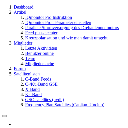
Dashboard
Artikel
IQmonitor Pro Instruktion
IQmonitor Pro - Parameter einstellen
Parallele Stromversorgung des Drehantennenmotors
Feed phase center
Kreuzpolarisation und wie man damit umgeht
Mitglieder
Letzte Aktivitäten
Benutzer online
Team
Mitgliedersuche
Forum
Satellitenlisten
C-Band Feeds
C-/Ku-Band GSE
X-Band
Ka-Band
GSO satellites (hvdh)
Frequency Plan Satellites (Capitan_Uncino)