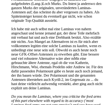
aufgebohrtes (Lang-)Loch Murks. Du listest ja anderswo den
ganzen Murks der originalen, unveränderten Laminas-
Antennen auf; das scheinst du aber vergessen zu haben. Als
Späteinsteiger kennst du eventuell gar nicht, wie schon
originale Top-Qualität aussieht.
Ich habe mir auch selbst mal eine Laminas von nahem
angeschaut und kenne jemand gut, der diese Teile mehrfach
mit verbaut hat und auch eine Drehbank besitzt. Also erzähle
mir nichts. Aus Mangel an Alternativen ist es für mich aber
vollkommen legitim eine solche Laminas zu kaufen, wenn es
unbedingt eine neue sein soll. Obwohl es auch heute noch
neue GFK-Offset-Antennen zu erwerben gibt. Eine bessere
und viel robustere Alternative wäre aber mMn eine
gebrauchte ältere Antenne, egal ob die von Kathrein,
Hirschmann, Wisi, ehemals Prodelin oder Andrew ist. Für den
dafür passenden Polarmount gäbe es heute auch noch jemand,
der ihn bauen würde. Der Polarmount und die genannten
Antennen überstehen auch Kyrill-2, im Gegensatz zu ... du
hast deine vielleicht aufwendig verstärkt, aber ging auch nicht
explizit um deine Laminas.
Do you mean the Laminas, where you criticise the feed arms
of this part elsewhere with regard to its accuracy (‘most
Laminas feed arms are not very precise’) and you have used