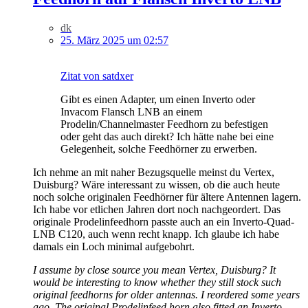
dk
25. März 2025 um 02:57
Zitat von satdxer
Gibt es einen Adapter, um einen Inverto oder
Invacom Flansch LNB an einem
Prodelin/Channelmaster Feedhorn zu befestigen
oder geht das auch direkt? Ich hätte nahe bei eine
Gelegenheit, solche Feedhörner zu erwerben.
Ich nehme an mit naher Bezugsquelle meinst du Vertex,
Duisburg? Wäre interessant zu wissen, ob die auch heute
noch solche originalen Feedhörner für ältere Antennen lagern.
Ich habe vor etlichen Jahren dort noch nachgeordert. Das
originale Prodelinfeedhorn passte auch an ein Inverto-Quad-
LNB C120, auch wenn recht knapp. Ich glaube ich habe
damals ein Loch minimal aufgebohrt.
I assume by close source you mean Vertex, Duisburg? It
would be interesting to know whether they still stock such
original feedhorns for older antennas. I reordered some years
ago. The original Prodelinfeed horn also fitted an Inverto