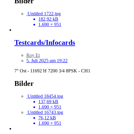
Bilder
Untitled 1722.jpg
182,92 kB
1.690 × 951
Testcards/Infocards
Roy Et
5. Juli 2025 um 19:22
7° Ost - 11692 H 7200 3/4 8PSK - CH1
Bilder
Untitled 18454.jpg
137,69 kB
1.690 × 951
Untitled 16743.jpg
76,12 kB
1.690 × 951