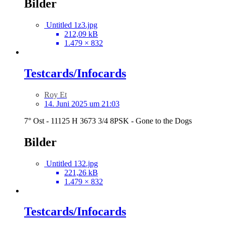
Bilder
Untitled 1z3.jpg
212,09 kB
1.479 × 832
Testcards/Infocards
Roy Et
14. Juni 2025 um 21:03
7° Ost - 11125 H 3673 3/4 8PSK - Gone to the Dogs
Bilder
Untitled 132.jpg
221,26 kB
1.479 × 832
Testcards/Infocards