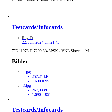
Testcards/Infocards
Roy Et
22. Juni 2024 um 21:43
7°E 11073 H 7200 3/4 8PSK - VNL Slovenia Main
Bilder
1.jpg
257,21 kB
1.690 × 951
2.jpg
267,93 kB
1.690 × 951
Testcards/Infocards