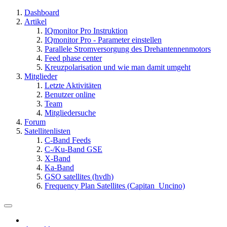
Dashboard
Artikel
IQmonitor Pro Instruktion
IQmonitor Pro - Parameter einstellen
Parallele Stromversorgung des Drehantennenmotors
Feed phase center
Kreuzpolarisation und wie man damit umgeht
Mitglieder
Letzte Aktivitäten
Benutzer online
Team
Mitgliedersuche
Forum
Satellitenlisten
C-Band Feeds
C-/Ku-Band GSE
X-Band
Ka-Band
GSO satellites (hvdh)
Frequency Plan Satellites (Capitan_Uncino)