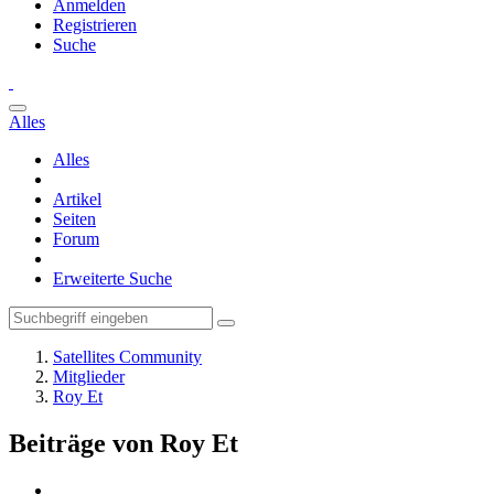
Anmelden
Registrieren
Suche
Alles
Alles
Artikel
Seiten
Forum
Erweiterte Suche
Satellites Community
Mitglieder
Roy Et
Beiträge von Roy Et