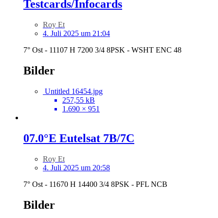
Testcards/Infocards
Roy Et
4. Juli 2025 um 21:04
7° Ost - 11107 H 7200 3/4 8PSK - WSHT ENC 48
Bilder
Untitled 16454.jpg
257,55 kB
1.690 × 951
07.0°E Eutelsat 7B/7C
Roy Et
4. Juli 2025 um 20:58
7° Ost - 11670 H 14400 3/4 8PSK - PFL NCB
Bilder