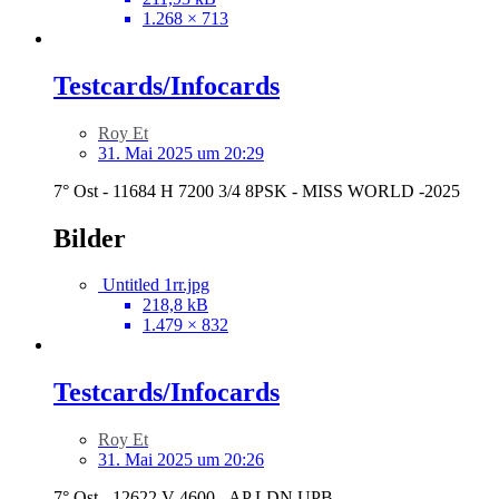
1.268 × 713
Testcards/Infocards
Roy Et
31. Mai 2025 um 20:29
7° Ost - 11684 H 7200 3/4 8PSK - MISS WORLD -2025
Bilder
Untitled 1rr.jpg
218,8 kB
1.479 × 832
Testcards/Infocards
Roy Et
31. Mai 2025 um 20:26
7° Ost - 12622 V 4600 - AP LDN UPB