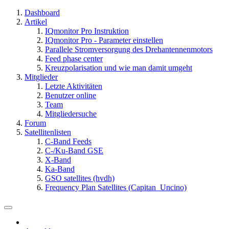
Dashboard
Artikel
IQmonitor Pro Instruktion
IQmonitor Pro - Parameter einstellen
Parallele Stromversorgung des Drehantennenmotors
Feed phase center
Kreuzpolarisation und wie man damit umgeht
Mitglieder
Letzte Aktivitäten
Benutzer online
Team
Mitgliedersuche
Forum
Satellitenlisten
C-Band Feeds
C-/Ku-Band GSE
X-Band
Ka-Band
GSO satellites (hvdh)
Frequency Plan Satellites (Capitan_Uncino)