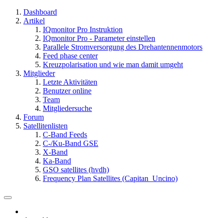
Dashboard
Artikel
IQmonitor Pro Instruktion
IQmonitor Pro - Parameter einstellen
Parallele Stromversorgung des Drehantennenmotors
Feed phase center
Kreuzpolarisation und wie man damit umgeht
Mitglieder
Letzte Aktivitäten
Benutzer online
Team
Mitgliedersuche
Forum
Satellitenlisten
C-Band Feeds
C-/Ku-Band GSE
X-Band
Ka-Band
GSO satellites (hvdh)
Frequency Plan Satellites (Capitan_Uncino)