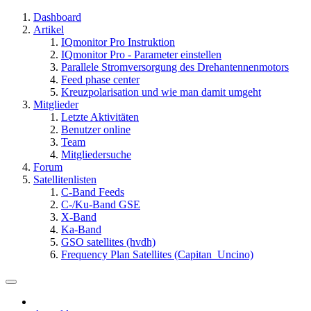
Dashboard
Artikel
IQmonitor Pro Instruktion
IQmonitor Pro - Parameter einstellen
Parallele Stromversorgung des Drehantennenmotors
Feed phase center
Kreuzpolarisation und wie man damit umgeht
Mitglieder
Letzte Aktivitäten
Benutzer online
Team
Mitgliedersuche
Forum
Satellitenlisten
C-Band Feeds
C-/Ku-Band GSE
X-Band
Ka-Band
GSO satellites (hvdh)
Frequency Plan Satellites (Capitan_Uncino)