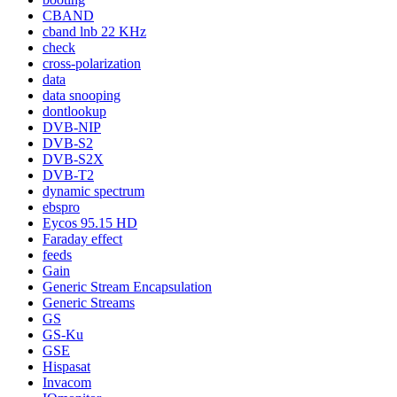
CBAND
cband lnb 22 KHz
check
cross-polarization
data
data snooping
dontlookup
DVB-NIP
DVB-S2
DVB-S2X
DVB-T2
dynamic spectrum
ebspro
Eycos 95.15 HD
Faraday effect
feeds
Gain
Generic Stream Encapsulation
Generic Streams
GS
GS-Ku
GSE
Hispasat
Invacom