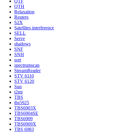
QTF
QTH
Relaxation
Reuters
S2X
Satellites interference
SELL
Serve
shadows
SNF
SNH
sort
spectrumscan
StreamReader
STV 6110
STV 6120
Sun
t2mi
TBS
tbs5925
TBS6903X
TBS6904SE
TBS6909
TBS6909X
TBS 6983