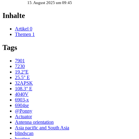
15. August 2025 um 09:45
Inhalte
Artikel
0
Themen
1
Tags
7901
7230
19.2°E
25.5° E
32APSK
108.3° E
4040V
6903-x
6904se
@Ponny
Actuator
Antenna orientation
Asia pacific and South Asia
blindscan
booting