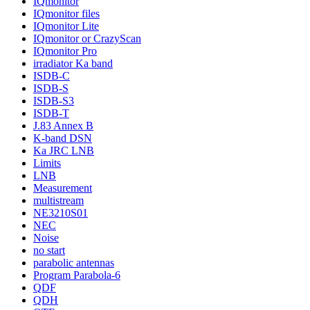
IQmonitor
IQmonitor files
IQmonitor Lite
IQmonitor or CrazyScan
IQmonitor Pro
irradiator Ka band
ISDB-C
ISDB-S
ISDB-S3
ISDB-T
J.83 Annex B
K-band DSN
Ka JRC LNB
Limits
LNB
Measurement
multistream
NE3210S01
NEC
Noise
no start
parabolic antennas
Program Parabola-6
QDF
QDH