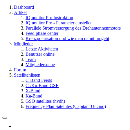
Dashboard
Artikel
IQmonitor Pro Instruktion
IQmonitor Pro - Parameter einstellen
Parallele Stromversorgung des Drehantennenmotors
Feed phase center
Kreuzpolarisation und wie man damit umgeht
Mitglieder
Letzte Aktivitäten
Benutzer online
Team
Mitgliedersuche
Forum
Satellitenlisten
C-Band Feeds
C-/Ku-Band GSE
X-Band
Ka-Band
GSO satellites (hvdh)
Frequency Plan Satellites (Capitan_Uncino)