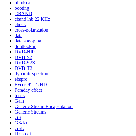
blindscan
booting
CBAND
cband lnb 22 KHz
check
cross-polarization
data
data snooping
dontlookup
DVB-NIP
DVB-S2
DVB-S2X
DVB-T2
dynamic spectrum
ebspro
Eycos 95.15 HD
Faraday effect
feeds
Gain
Generic Stream Encapsulation
Generic Streams
GS
GS-Ku
GSE
Hispasat