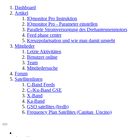
Dashboard
Artikel
IQmonitor Pro Instruktion
IQmonitor Pro - Parameter einstellen
Parallele Stromversorgung des Drehantennenmotors
Feed phase center
Kreuzpolarisation und wie man damit umgeht
Mitglieder
Letzte Aktivitäten
Benutzer online
Team
Mitgliedersuche
Forum
Satellitenlisten
C-Band Feeds
C-/Ku-Band GSE
X-Band
Ka-Band
GSO satellites (hvdh)
Frequency Plan Satellites (Capitan_Uncino)