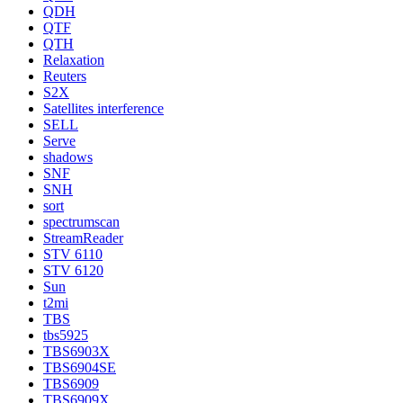
QDH
QTF
QTH
Relaxation
Reuters
S2X
Satellites interference
SELL
Serve
shadows
SNF
SNH
sort
spectrumscan
StreamReader
STV 6110
STV 6120
Sun
t2mi
TBS
tbs5925
TBS6903X
TBS6904SE
TBS6909
TBS6909X