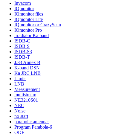
Invacom
IQmonitor
IQmonitor files
IQmonitor Lite
IQmonitor or CrazyScan
IQmonitor Pro
irradiator Ka band
ISDB-C
ISDB-S
ISDB-S3
ISDB-T
J.83 Annex B
K-band DSN
Ka JRC LNB
Limits
LNB
Measurement
multistream
NE3210S01
NEC
Noise
no start
parabolic antennas
Program Parabola-6
QDF