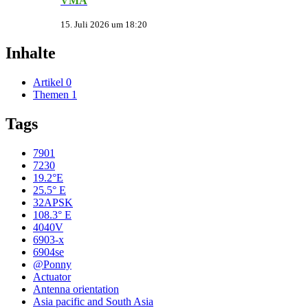
VMA
15. Juli 2026 um 18:20
Inhalte
Artikel
0
Themen
1
Tags
7901
7230
19.2°E
25.5° E
32APSK
108.3° E
4040V
6903-x
6904se
@Ponny
Actuator
Antenna orientation
Asia pacific and South Asia