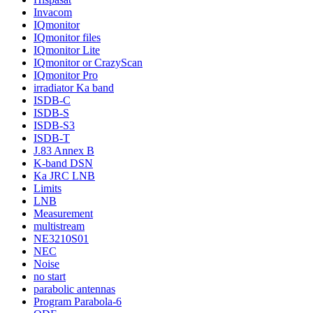
Invacom
IQmonitor
IQmonitor files
IQmonitor Lite
IQmonitor or CrazyScan
IQmonitor Pro
irradiator Ka band
ISDB-C
ISDB-S
ISDB-S3
ISDB-T
J.83 Annex B
K-band DSN
Ka JRC LNB
Limits
LNB
Measurement
multistream
NE3210S01
NEC
Noise
no start
parabolic antennas
Program Parabola-6