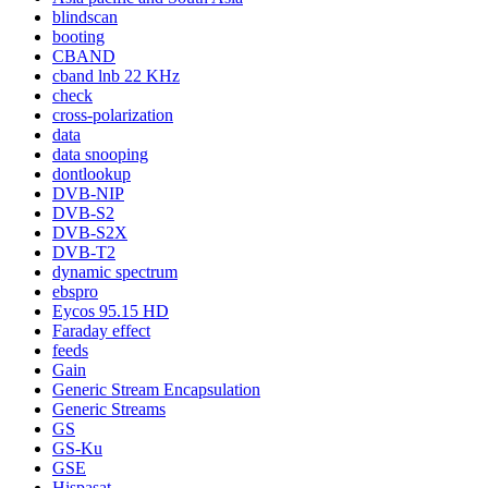
blindscan
booting
CBAND
cband lnb 22 KHz
check
cross-polarization
data
data snooping
dontlookup
DVB-NIP
DVB-S2
DVB-S2X
DVB-T2
dynamic spectrum
ebspro
Eycos 95.15 HD
Faraday effect
feeds
Gain
Generic Stream Encapsulation
Generic Streams
GS
GS-Ku
GSE
Hispasat