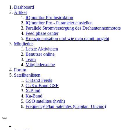
Dashboard
Artikel
IQmonitor Pro Instruktion
IQmonitor Pro - Parameter einstellen
Parallele Stromversorgung des Drehantennenmotors
Feed phase center
Kreuzpolarisation und wie man damit umgeht
Mitglieder
Letzte Aktivitäten
Benutzer online
Team
Mitgliedersuche
Forum
Satellitenlisten
C-Band Feeds
C-/Ku-Band GSE
X-Band
Ka-Band
GSO satellites (hvdh)
Frequency Plan Satellites (Capitan_Uncino)