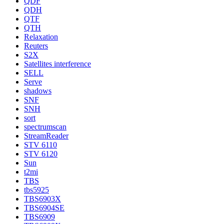
QDF
QDH
QTF
QTH
Relaxation
Reuters
S2X
Satellites interference
SELL
Serve
shadows
SNF
SNH
sort
spectrumscan
StreamReader
STV 6110
STV 6120
Sun
t2mi
TBS
tbs5925
TBS6903X
TBS6904SE
TBS6909