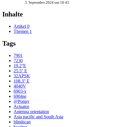
5. September 2024 um 10:41
Inhalte
Artikel
0
Themen
1
Tags
7901
7230
19.2°E
25.5° E
32APSK
108.3° E
4040V
6903-x
6904se
@Ponny
Actuator
Antenna orientation
Asia pacific and South Asia
blindscan
booting