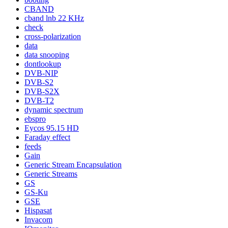
CBAND
cband lnb 22 KHz
check
cross-polarization
data
data snooping
dontlookup
DVB-NIP
DVB-S2
DVB-S2X
DVB-T2
dynamic spectrum
ebspro
Eycos 95.15 HD
Faraday effect
feeds
Gain
Generic Stream Encapsulation
Generic Streams
GS
GS-Ku
GSE
Hispasat
Invacom