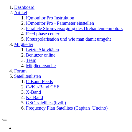
Dashboard
Artikel
IQmonitor Pro Instruktion
IQmonitor Pro - Parameter einstellen
Parallele Stromversorgung des Drehantennenmotors
Feed phase center
Kreuzpolarisation und wie man damit umgeht
Mitglieder
Letzte Aktivitäten
Benutzer online
Team
Mitgliedersuche
Forum
Satellitenlisten
C-Band Feeds
C-/Ku-Band GSE
X-Band
Ka-Band
GSO satellites (hvdh)
Frequency Plan Satellites (Capitan_Uncino)