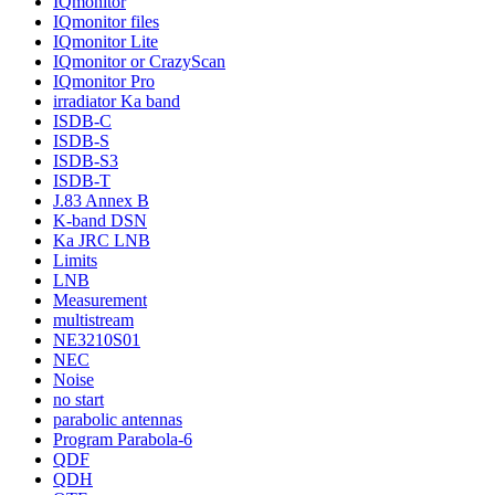
IQmonitor
IQmonitor files
IQmonitor Lite
IQmonitor or CrazyScan
IQmonitor Pro
irradiator Ka band
ISDB-C
ISDB-S
ISDB-S3
ISDB-T
J.83 Annex B
K-band DSN
Ka JRC LNB
Limits
LNB
Measurement
multistream
NE3210S01
NEC
Noise
no start
parabolic antennas
Program Parabola-6
QDF
QDH