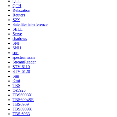
QTF
QTH
Relaxation
Reuters
S2X
Satellites interference
SELL
Serve
shadows
SNF
SNH
sort
spectrumscan
StreamReader
STV 6110
STV 6120
Sun
t2mi
TBS
tbs5925
TBS6903X
TBS6904SE
TBS6909
TBS6909X
TBS 6983