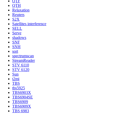
QTF
QTH
Relaxation
Reuters
S2X
Satellites interference
SELL
Serve
shadows
SNF
SNH
sort
spectrumscan
StreamReader
STV 6110
STV 6120
Sun
t2mi
TBS
tbs5925
TBS6903X
TBS6904SE
TBS6909
TBS6909X
TBS 6983