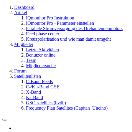
Dashboard
Artikel
IQmonitor Pro Instruktion
IQmonitor Pro - Parameter einstellen
Parallele Stromversorgung des Drehantennenmotors
Feed phase center
Kreuzpolarisation und wie man damit umgeht
Mitglieder
Letzte Aktivitäten
Benutzer online
Team
Mitgliedersuche
Forum
Satellitenlisten
C-Band Feeds
C-/Ku-Band GSE
X-Band
Ka-Band
GSO satellites (hvdh)
Frequency Plan Satellites (Capitan_Uncino)