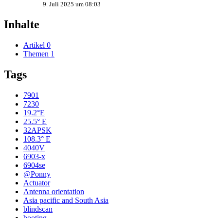
9. Juli 2025 um 08:03
Inhalte
Artikel
0
Themen
1
Tags
7901
7230
19.2°E
25.5° E
32APSK
108.3° E
4040V
6903-x
6904se
@Ponny
Actuator
Antenna orientation
Asia pacific and South Asia
blindscan
booting