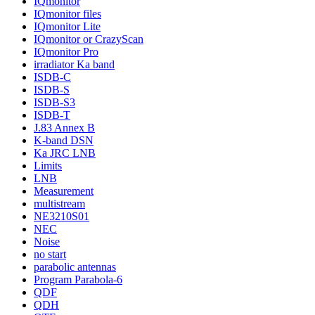
IQmonitor
IQmonitor files
IQmonitor Lite
IQmonitor or CrazyScan
IQmonitor Pro
irradiator Ka band
ISDB-C
ISDB-S
ISDB-S3
ISDB-T
J.83 Annex B
K-band DSN
Ka JRC LNB
Limits
LNB
Measurement
multistream
NE3210S01
NEC
Noise
no start
parabolic antennas
Program Parabola-6
QDF
QDH