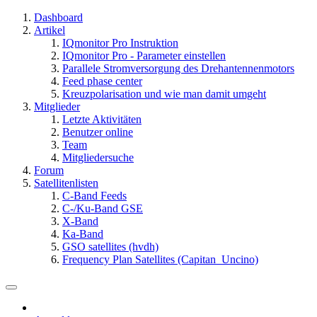
Dashboard
Artikel
IQmonitor Pro Instruktion
IQmonitor Pro - Parameter einstellen
Parallele Stromversorgung des Drehantennenmotors
Feed phase center
Kreuzpolarisation und wie man damit umgeht
Mitglieder
Letzte Aktivitäten
Benutzer online
Team
Mitgliedersuche
Forum
Satellitenlisten
C-Band Feeds
C-/Ku-Band GSE
X-Band
Ka-Band
GSO satellites (hvdh)
Frequency Plan Satellites (Capitan_Uncino)