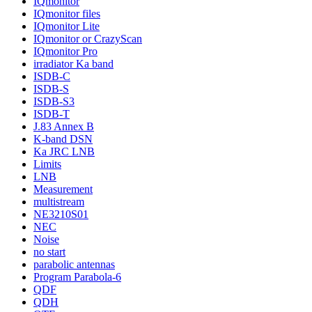
IQmonitor
IQmonitor files
IQmonitor Lite
IQmonitor or CrazyScan
IQmonitor Pro
irradiator Ka band
ISDB-C
ISDB-S
ISDB-S3
ISDB-T
J.83 Annex B
K-band DSN
Ka JRC LNB
Limits
LNB
Measurement
multistream
NE3210S01
NEC
Noise
no start
parabolic antennas
Program Parabola-6
QDF
QDH