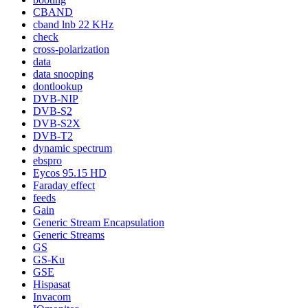
CBAND
cband lnb 22 KHz
check
cross-polarization
data
data snooping
dontlookup
DVB-NIP
DVB-S2
DVB-S2X
DVB-T2
dynamic spectrum
ebspro
Eycos 95.15 HD
Faraday effect
feeds
Gain
Generic Stream Encapsulation
Generic Streams
GS
GS-Ku
GSE
Hispasat
Invacom