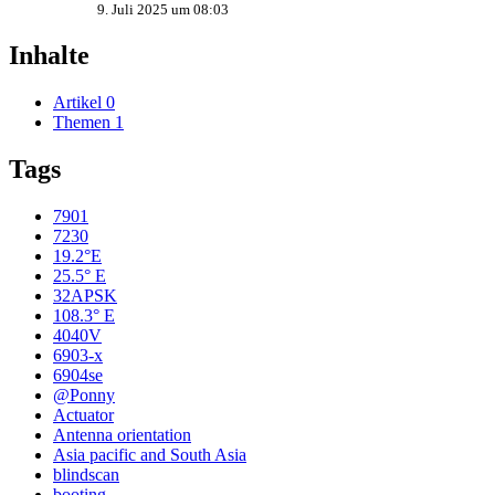
9. Juli 2025 um 08:03
Inhalte
Artikel
0
Themen
1
Tags
7901
7230
19.2°E
25.5° E
32APSK
108.3° E
4040V
6903-x
6904se
@Ponny
Actuator
Antenna orientation
Asia pacific and South Asia
blindscan
booting