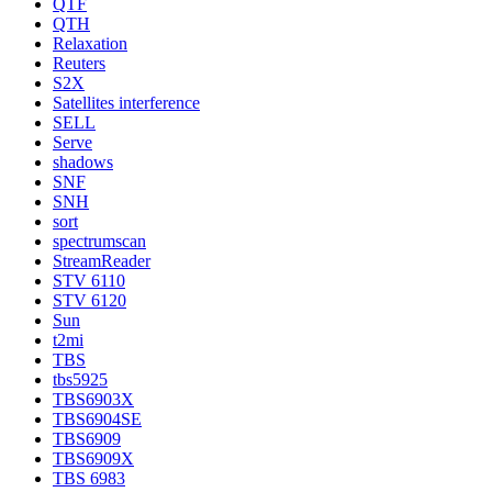
QTF
QTH
Relaxation
Reuters
S2X
Satellites interference
SELL
Serve
shadows
SNF
SNH
sort
spectrumscan
StreamReader
STV 6110
STV 6120
Sun
t2mi
TBS
tbs5925
TBS6903X
TBS6904SE
TBS6909
TBS6909X
TBS 6983