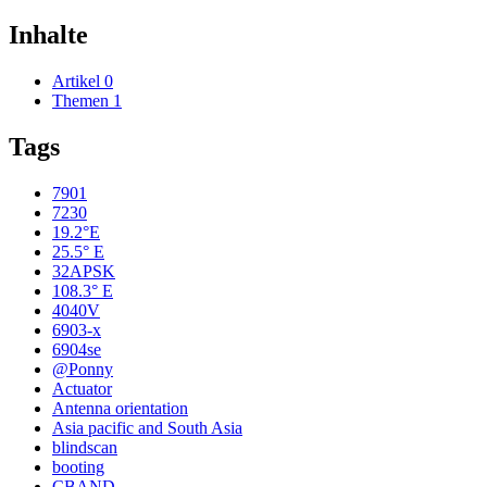
Inhalte
Artikel
0
Themen
1
Tags
7901
7230
19.2°E
25.5° E
32APSK
108.3° E
4040V
6903-x
6904se
@Ponny
Actuator
Antenna orientation
Asia pacific and South Asia
blindscan
booting
CBAND