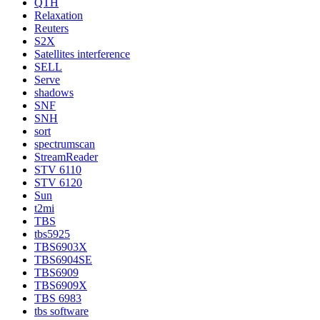
QTH
Relaxation
Reuters
S2X
Satellites interference
SELL
Serve
shadows
SNF
SNH
sort
spectrumscan
StreamReader
STV 6110
STV 6120
Sun
t2mi
TBS
tbs5925
TBS6903X
TBS6904SE
TBS6909
TBS6909X
TBS 6983
tbs software