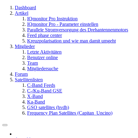
Dashboard
Artikel
IQmonitor Pro Instruktion
IQmonitor Pro - Parameter einstellen
Parallele Stromversorgung des Drehantennenmotors
Feed phase center
Kreuzpolarisation und wie man damit umgeht
Mitglieder
Letzte Aktivitäten
Benutzer online
Team
Mitgliedersuche
Forum
Satellitenlisten
C-Band Feeds
C-/Ku-Band GSE
X-Band
Ka-Band
GSO satellites (hvdh)
Frequency Plan Satellites (Capitan_Uncino)