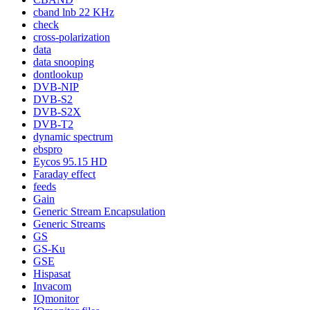
cband lnb 22 KHz
check
cross-polarization
data
data snooping
dontlookup
DVB-NIP
DVB-S2
DVB-S2X
DVB-T2
dynamic spectrum
ebspro
Eycos 95.15 HD
Faraday effect
feeds
Gain
Generic Stream Encapsulation
Generic Streams
GS
GS-Ku
GSE
Hispasat
Invacom
IQmonitor