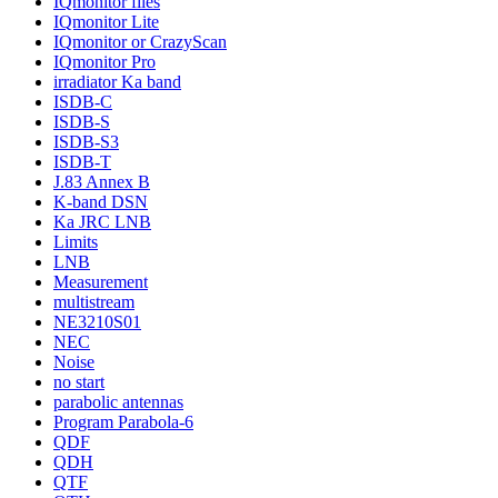
IQmonitor files
IQmonitor Lite
IQmonitor or CrazyScan
IQmonitor Pro
irradiator Ka band
ISDB-C
ISDB-S
ISDB-S3
ISDB-T
J.83 Annex B
K-band DSN
Ka JRC LNB
Limits
LNB
Measurement
multistream
NE3210S01
NEC
Noise
no start
parabolic antennas
Program Parabola-6
QDF
QDH
QTF