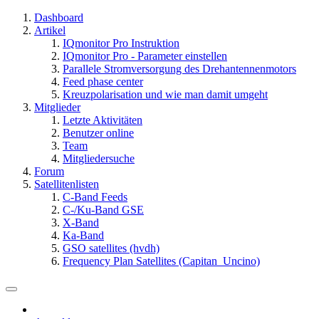
Dashboard
Artikel
IQmonitor Pro Instruktion
IQmonitor Pro - Parameter einstellen
Parallele Stromversorgung des Drehantennenmotors
Feed phase center
Kreuzpolarisation und wie man damit umgeht
Mitglieder
Letzte Aktivitäten
Benutzer online
Team
Mitgliedersuche
Forum
Satellitenlisten
C-Band Feeds
C-/Ku-Band GSE
X-Band
Ka-Band
GSO satellites (hvdh)
Frequency Plan Satellites (Capitan_Uncino)