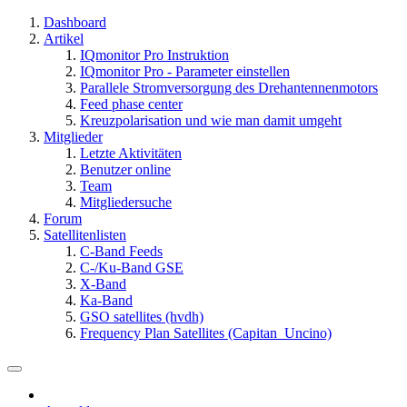
Dashboard
Artikel
IQmonitor Pro Instruktion
IQmonitor Pro - Parameter einstellen
Parallele Stromversorgung des Drehantennenmotors
Feed phase center
Kreuzpolarisation und wie man damit umgeht
Mitglieder
Letzte Aktivitäten
Benutzer online
Team
Mitgliedersuche
Forum
Satellitenlisten
C-Band Feeds
C-/Ku-Band GSE
X-Band
Ka-Band
GSO satellites (hvdh)
Frequency Plan Satellites (Capitan_Uncino)