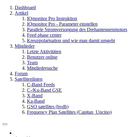
Dashboard
Artikel
IQmonitor Pro Instruktion
IQmonitor Pro - Parameter einstellen
Parallele Stromversorgung des Drehantennenmotors
Feed phase center
Kreuzpolarisation und wie man damit umgeht
Mitglieder
Letzte Aktivitäten
Benutzer online
Team
Mitgliedersuche
Forum
Satellitenlisten
C-Band Feeds
C-/Ku-Band GSE
X-Band
Ka-Band
GSO satellites (hvdh)
Frequency Plan Satellites (Capitan_Uncino)