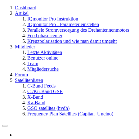
Dashboard
Artikel
IQmonitor Pro Instruktion
IQmonitor Pro - Parameter einstellen
Parallele Stromversorgung des Drehantennenmotors
Feed phase center
Kreuzpolarisation und wie man damit umgeht
Mitglieder
Letzte Aktivitäten
Benutzer online
Team
Mitgliedersuche
Forum
Satellitenlisten
C-Band Feeds
C-/Ku-Band GSE
X-Band
Ka-Band
GSO satellites (hvdh)
Frequency Plan Satellites (Capitan_Uncino)