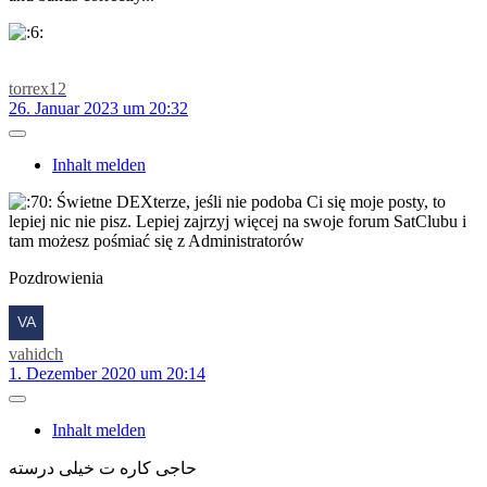
torrex12
26. Januar 2023 um 20:32
Inhalt melden
Świetne DEXterze, jeśli nie podoba Ci się moje posty, to
lepiej nic nie pisz. Lepiej zajrzyj więcej na swoje forum SatClubu i
tam możesz pośmiać się z Administratorów
Pozdrowienia
vahidch
1. Dezember 2020 um 20:14
Inhalt melden
حاجی کاره ت خیلی درسته