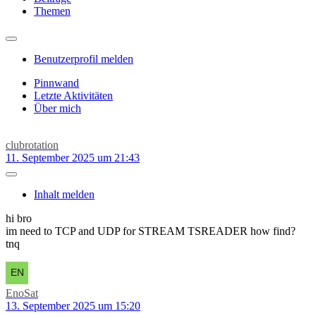
Themen
Benutzerprofil melden
Pinnwand
Letzte Aktivitäten
Über mich
clubrotation
11. September 2025 um 21:43
Inhalt melden
hi bro
im need to TCP and UDP for STREAM TSREADER how find?
tnq
EnoSat
13. September 2025 um 15:20