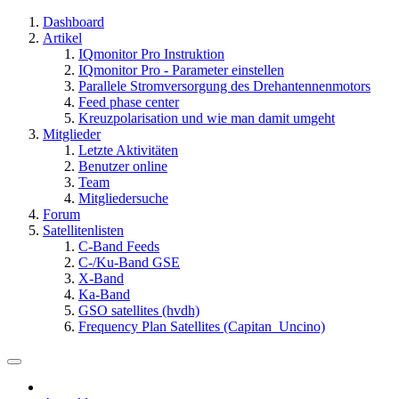
Dashboard
Artikel
IQmonitor Pro Instruktion
IQmonitor Pro - Parameter einstellen
Parallele Stromversorgung des Drehantennenmotors
Feed phase center
Kreuzpolarisation und wie man damit umgeht
Mitglieder
Letzte Aktivitäten
Benutzer online
Team
Mitgliedersuche
Forum
Satellitenlisten
C-Band Feeds
C-/Ku-Band GSE
X-Band
Ka-Band
GSO satellites (hvdh)
Frequency Plan Satellites (Capitan_Uncino)