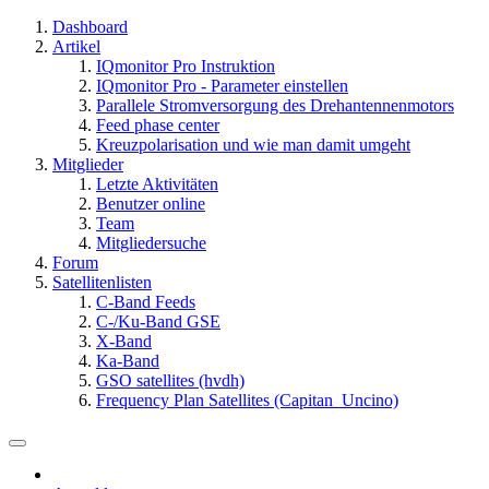
Dashboard
Artikel
IQmonitor Pro Instruktion
IQmonitor Pro - Parameter einstellen
Parallele Stromversorgung des Drehantennenmotors
Feed phase center
Kreuzpolarisation und wie man damit umgeht
Mitglieder
Letzte Aktivitäten
Benutzer online
Team
Mitgliedersuche
Forum
Satellitenlisten
C-Band Feeds
C-/Ku-Band GSE
X-Band
Ka-Band
GSO satellites (hvdh)
Frequency Plan Satellites (Capitan_Uncino)