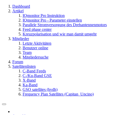
Dashboard
Artikel
IQmonitor Pro Instruktion
IQmonitor Pro - Parameter einstellen
Parallele Stromversorgung des Drehantennenmotors
Feed phase center
Kreuzpolarisation und wie man damit umgeht
Mitglieder
Letzte Aktivitäten
Benutzer online
Team
Mitgliedersuche
Forum
Satellitenlisten
C-Band Feeds
C-/Ku-Band GSE
X-Band
Ka-Band
GSO satellites (hvdh)
Frequency Plan Satellites (Capitan_Uncino)