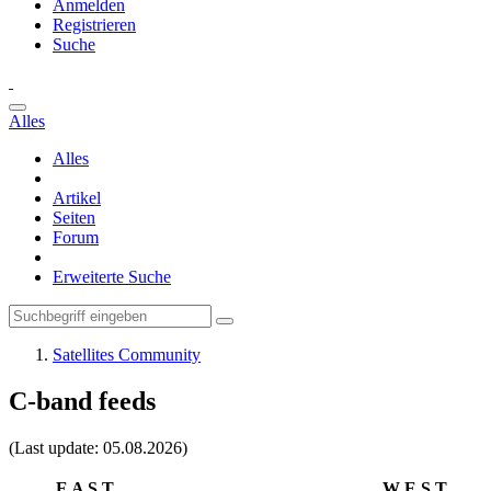
Anmelden
Registrieren
Suche
Alles
Alles
Artikel
Seiten
Forum
Erweiterte Suche
Satellites Community
C-band feeds
(Last update: 05.08.2026)
E A S T
W E S T