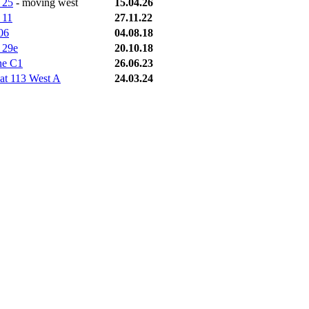
 25
- moving west
15.04.26
 11
27.11.22
06
04.08.18
 29e
20.10.18
ne C1
26.06.23
at 113 West A
24.03.24