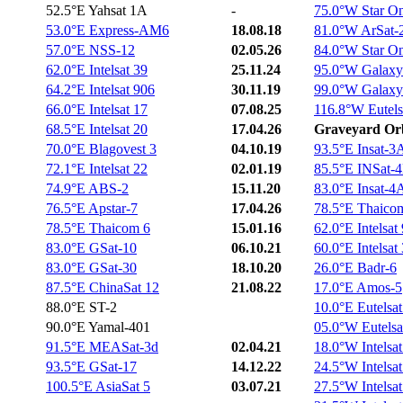
52.5°E Yahsat 1A
-
75.0°W Star O
53.0°E Express-AM6
18.08.18
81.0°W ArSat-
57.0°E NSS-12
02.05.26
84.0°W Star O
62.0°E Intelsat 39
25.11.24
95.0°W Galax
64.2°E Intelsat 906
30.11.19
99.0°W Galaxy
66.0°E Intelsat 17
07.08.25
116.8°W Eutels
68.5°E Intelsat 20
17.04.26
Graveyard Orb
70.0°E Blagovest 3
04.10.19
93.5°E Insat-3
72.1°E Intelsat 22
02.01.19
85.5°E INSat-
74.9°E ABS-2
15.11.20
83.0°E Insat-4
76.5°E Apstar-7
17.04.26
78.5°E Thaico
78.5°E Thaicom 6
15.01.16
62.0°E Intelsat
83.0°E GSat-10
06.10.21
60.0°E Intelsat
83.0°E GSat-30
18.10.20
26.0°E Badr-6
87.5°E ChinaSat 12
21.08.22
17.0°E Amos-5
88.0°E ST-2
10.0°E Eutelsa
90.0°E Yamal-401
05.0°W Eutelsa
91.5°E MEASat-3d
02.04.21
18.0°W Intelsa
93.5°E GSat-17
14.12.22
24.5°W Intelsa
100.5°E AsiaSat 5
03.07.21
27.5°W Intelsa