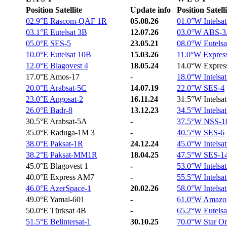
Position Satellite
Update info
Position Satelli
02.9°E Rascom-QAF 1R
05.08.26
01.0°W Intelsa
03.1°E Eutelsat 3B
12.07.26
03.0°W ABS-
05.0°E SES-5
23.05.21
08.0°W Eutelsa
10.0°E Eutelsat 10B
15.03.26
11.0°W Expre
12.0°E Blagovest 4
18.05.24
14.0°W Expre
17.0°E Amos-17
-
18.0°W Intelsat
20.0°E Arabsat-5C
14.07.19
22.0°W SES-4
23.0°E Angosat-2
16.11.24
31.5°W Intelsa
26.0°E Badr-8
13.12.23
34.5°W Intelsat
30.5°E Arabsat-5A
-
37.5°W NSS-1
35.0°E Raduga-1M 3
-
40.5°W SES-6
38.0°E Paksat-1R
24.12.24
45.0°W Intelsat
38.2°E Paksat-MM1R
18.04.25
47.5°W SES-1
45.0°E Blagovest 1
-
53.0°W Intelsat
40.0°E Express AM7
-
55.5°W Intelsat
46.0°E AzerSpace-1
20.02.26
58.0°W Intelsat
49.0°E Yamal-601
-
61.0°W Amazo
50.0°E Türksat 4B
-
65.2°W Eutelsa
51.5°E Belintersat-1
30.10.25
70.0°W Star O