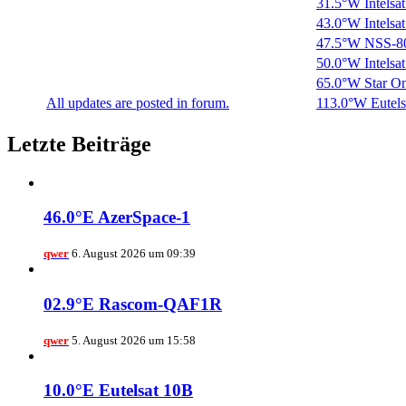
31.5°W Intelsat
43.0°W Intelsat
47.5°W NSS-8
50.0°W Intelsat
65.0°W Star O
All updates are posted in forum.
113.0°W Eutels
Letzte Beiträge
46.0°E AzerSpace-1
qwer
6. August 2026 um 09:39
02.9°E Rascom-QAF1R
qwer
5. August 2026 um 15:58
10.0°E Eutelsat 10B