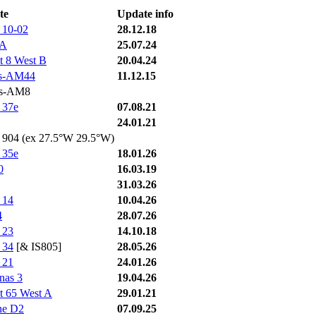
te
Update info
t 10-02
28.12.18
3A
25.07.24
t 8 West B
20.04.24
ss-AM44
11.12.15
ss-AM8
 37e
07.08.21
24.01.21
t 904 (ex 27.5°W 29.5°W)
 35e
18.01.26
0
16.03.19
31.03.26
 14
10.04.26
4
28.07.26
 23
14.10.18
 34
[& IS805]
28.05.26
 21
24.01.26
nas 3
19.04.26
t 65 West A
29.01.21
ne D2
07.09.25