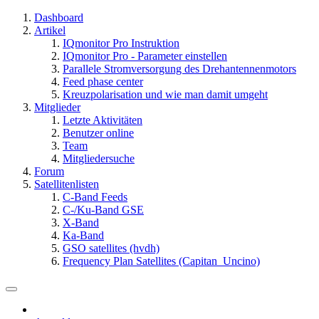
Dashboard
Artikel
IQmonitor Pro Instruktion
IQmonitor Pro - Parameter einstellen
Parallele Stromversorgung des Drehantennenmotors
Feed phase center
Kreuzpolarisation und wie man damit umgeht
Mitglieder
Letzte Aktivitäten
Benutzer online
Team
Mitgliedersuche
Forum
Satellitenlisten
C-Band Feeds
C-/Ku-Band GSE
X-Band
Ka-Band
GSO satellites (hvdh)
Frequency Plan Satellites (Capitan_Uncino)