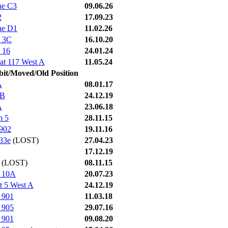
ne C3
09.06.26
2
17.09.23
ne D1
11.02.26
y 3C
16.10.20
 16
24.01.24
at 117 West A
11.05.24
it/Moved/Old Position
A
08.01.17
4B
24.12.19
A
23.06.18
m 5
28.11.15
 902
19.11.16
 33e
(LOST)
27.04.23
17.12.19
(LOST)
08.11.15
t 10A
20.07.23
t 5 West A
24.12.19
t 901
11.03.18
t 905
29.07.16
t 901
09.08.20