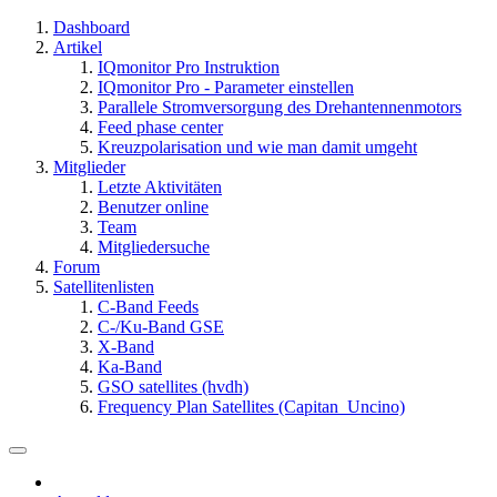
Dashboard
Artikel
IQmonitor Pro Instruktion
IQmonitor Pro - Parameter einstellen
Parallele Stromversorgung des Drehantennenmotors
Feed phase center
Kreuzpolarisation und wie man damit umgeht
Mitglieder
Letzte Aktivitäten
Benutzer online
Team
Mitgliedersuche
Forum
Satellitenlisten
C-Band Feeds
C-/Ku-Band GSE
X-Band
Ka-Band
GSO satellites (hvdh)
Frequency Plan Satellites (Capitan_Uncino)