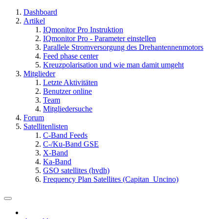
Dashboard
Artikel
IQmonitor Pro Instruktion
IQmonitor Pro - Parameter einstellen
Parallele Stromversorgung des Drehantennenmotors
Feed phase center
Kreuzpolarisation und wie man damit umgeht
Mitglieder
Letzte Aktivitäten
Benutzer online
Team
Mitgliedersuche
Forum
Satellitenlisten
C-Band Feeds
C-/Ku-Band GSE
X-Band
Ka-Band
GSO satellites (hvdh)
Frequency Plan Satellites (Capitan_Uncino)