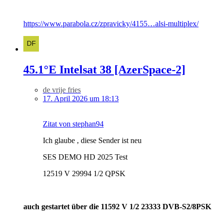
https://www.parabola.cz/zpravicky/4155…alsi-multiplex/
45.1°E Intelsat 38 [AzerSpace-2]
de vrije fries
17. April 2026 um 18:13
Zitat von stephan94
Ich glaube , diese Sender ist neu
SES DEMO HD 2025 Test
12519 V 29994 1/2 QPSK
auch gestartet über die
11592 V 1/2 23333 DVB-S2/8PSK