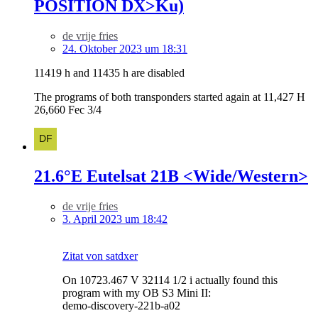
POSITION DX>Ku)
de vrije fries
24. Oktober 2023 um 18:31
11419 h and 11435 h are disabled
The programs of both transponders started again at 11,427 H
26,660 Fec 3/4
21.6°E Eutelsat 21B <Wide/Western>
de vrije fries
3. April 2023 um 18:42
Zitat von satdxer
On 10723.467 V 32114 1/2 i actually found this
program with my OB S3 Mini II:
demo-discovery-221b-a02