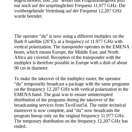
abgeschlossen, und „du“ sendet das Programmangebot jetzt
nur noch auf der ursprünglichen Frequenz 11,977 GHz. Die
vorübergehende Verteilung auf der Frequenz 12,207 GHz
wurde beendet.
The operator “du” is now using a different multiplex on the
Badr 8 satellite (26°E), at a frequency of 11.977 GHz with
vertical polarization. The transponder operates in the EMENA
beam, which means Europe, the Middle East, and North
Africa are covered. Reception of the transponder with the
multiplex is therefore possible in Europe with a dish of about
90 cm in diameter.
To make the takeover of the multiplex easier, the operator
“du” temporarily broadcast a package with the same programs
on the frequency 12.207 GHz with vertical polarization in the
EMENA band. The goal was to ensure uninterrupted
distribution of the programs during the takeover of the
broadcasting services from TwoFour54. The entire technical
maneuver is now complete, and “du” now broadcasts the
program lineup only on the original frequency 11.977 GHz.
The temporary distribution on the frequency 12.207 GHz has
ended.