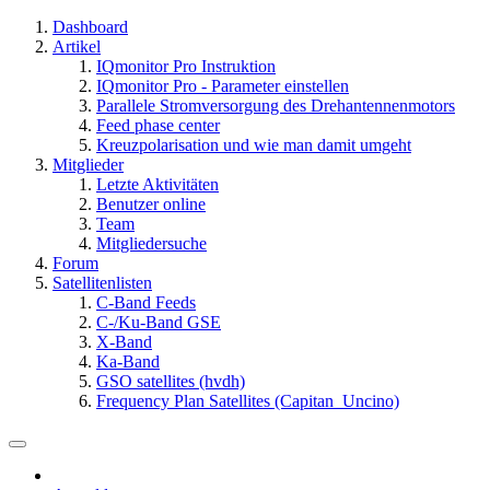
Dashboard
Artikel
IQmonitor Pro Instruktion
IQmonitor Pro - Parameter einstellen
Parallele Stromversorgung des Drehantennenmotors
Feed phase center
Kreuzpolarisation und wie man damit umgeht
Mitglieder
Letzte Aktivitäten
Benutzer online
Team
Mitgliedersuche
Forum
Satellitenlisten
C-Band Feeds
C-/Ku-Band GSE
X-Band
Ka-Band
GSO satellites (hvdh)
Frequency Plan Satellites (Capitan_Uncino)