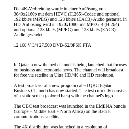
Die 4K-Verbreitung wurde in einer Auflösung von
3840x2160p mit dem HEVC (H.265)-Codec und optional
192 kbit/s (MPEG) und 128 kbit/s (EAC3)-Audio gestartet. In
HD-Auflösung wird in 1920x1080i mit MPEG-4 (H.264)
und optional 128 kbit/s (MPEG) und 128 kbit/s (EAC3)-
Audio gesendet.
12.168 V 3/4 27.500 DVB-S2/8PSK FTA
In Qatar, a new themed channel is being launched that focuses
on business and economic news. The channel will broadcast
for free via satellite in Ultra HD/4K and HD resolution.
A test broadcast of a new program called QBC (Qatar
Business Channel) has now started. The test currently consists
of a static screen (colored bars) with the channel's logo.
The QBC test broadcast was launched in the EMENA bundle
(Europe + Middle East + North Africa) on the Badr 8
communications satellite.
The 4K distribution was launched in a resolution of