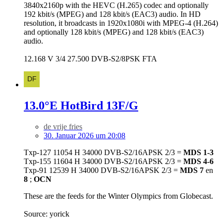
3840x2160p with the HEVC (H.265) codec and optionally
192 kbit/s (MPEG) and 128 kbit/s (EAC3) audio. In HD
resolution, it broadcasts in 1920x1080i with MPEG-4 (H.264)
and optionally 128 kbit/s (MPEG) and 128 kbit/s (EAC3)
audio.
12.168 V 3/4 27.500 DVB-S2/8PSK FTA
13.0°E HotBird 13F/G
de vrije fries
30. Januar 2026 um 20:08
Txp-127 11054 H 34000 DVB-S2/16APSK 2/3 =
MDS 1-3
Txp-155 11604 H 34000 DVB-S2/16APSK 2/3 =
MDS 4-6
Txp-91 12539 H 34000 DVB-S2/16APSK 2/3 =
MDS 7
en
8
;
OCN
These are the feeds for the Winter Olympics from Globecast.
Source: yorick