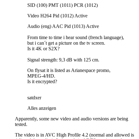
SID (100) PMT (1011) PCR (1012)
Video H264 Pid (1012) Active
Audio (eng) AAC Pid (1013) Active
From time to time i hear sound (french language),
but i can´t get a picture on the tv screen.
Is it 4K or S2X?
Signal strength: 9,3 dB with 125 cm.
On flysat it is listed as Arianespace promo,
MPEG-4/HD.
Is it encrypted?
satdxer
Alles anzeigen
Apparently, some new video and audio versions are being
tested.
The video is in AVC High Profile 4.2 (normal and allowed is