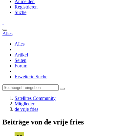
Anmelden
Registrieren
Suche
Alles
Alles
Artikel
Seiten
Forum
Erweiterte Suche
Satellites Community
Mitglieder
de vrije fries
Beiträge von de vrije fries