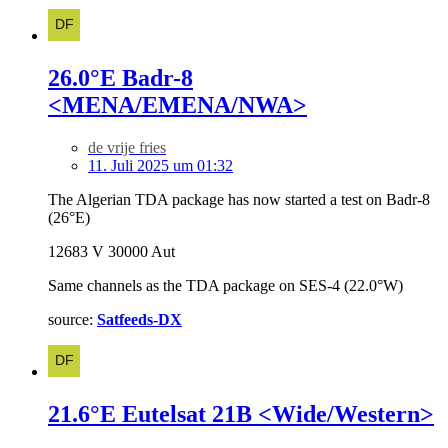
26.0°E Badr-8
<MENA/EMENA/NWA>
de vrije fries
11. Juli 2025 um 01:32
The Algerian TDA package has now started a test on Badr-8
(26°E)
12683 V 30000 Aut
Same channels as the TDA package on SES-4 (22.0°W)
source:
Satfeeds-DX
21.6°E Eutelsat 21B <Wide/Western>