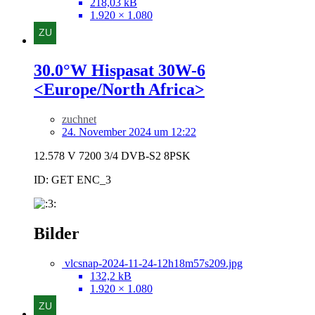
218,03 kB
1.920 × 1.080
30.0°W Hispasat 30W-6
<Europe/North Africa>
zuchnet
24. November 2024 um 12:22
12.578 V 7200 3/4 DVB-S2 8PSK
ID: GET ENC_3
Bilder
vlcsnap-2024-11-24-12h18m57s209.jpg
132,2 kB
1.920 × 1.080