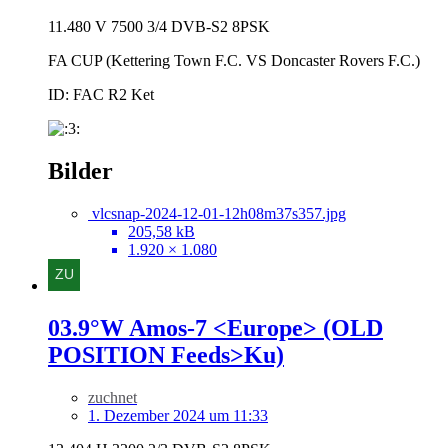
11.480 V 7500 3/4 DVB-S2 8PSK
FA CUP (Kettering Town F.C. VS Doncaster Rovers F.C.)
ID: FAC R2 Ket
Bilder
vlcsnap-2024-12-01-12h08m37s357.jpg
205,58 kB
1.920 × 1.080
03.9°W Amos-7 <Europe> (OLD
POSITION Feeds>Ku)
zuchnet
1. Dezember 2024 um 11:33