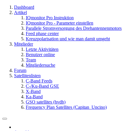
Dashboard
Artikel
IQmonitor Pro Instruktion
IQmonitor Pro - Parameter einstellen
Parallele Stromversorgung des Drehantennenmotors
Feed phase center
Kreuzpolarisation und wie man damit umgeht
Mitglieder
Letzte Aktivitäten
Benutzer online
Team
Mitgliedersuche
Forum
Satellitenlisten
C-Band Feeds
C-/Ku-Band GSE
X-Band
Ka-Band
GSO satellites (hvdh)
Frequency Plan Satellites (Capitan_Uncino)