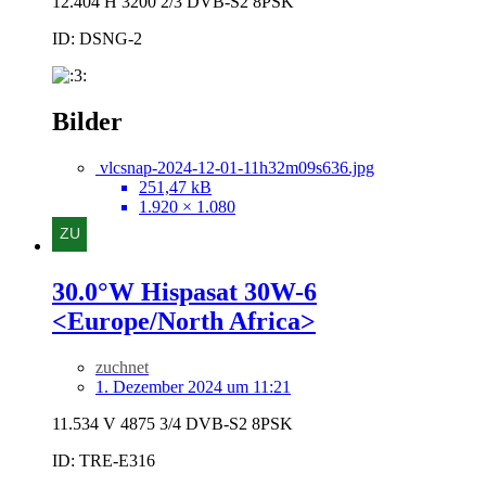
12.404 H 3200 2/3 DVB-S2 8PSK
ID: DSNG-2
Bilder
vlcsnap-2024-12-01-11h32m09s636.jpg
251,47 kB
1.920 × 1.080
30.0°W Hispasat 30W-6
<Europe/North Africa>
zuchnet
1. Dezember 2024 um 11:21
11.534 V 4875 3/4 DVB-S2 8PSK
ID: TRE-E316