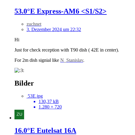
53.0°E Express-AM6 <S1/S2>
zuchnet
3. Dezember 2024 um 22:32
Hi
Just for check reception with T90 dish ( 42E in center).
For 2m dish signial like
N_Stanislav
.
Bilder
53E.jpg
130,37 kB
1.280 × 720
16.0°E Eutelsat 16A