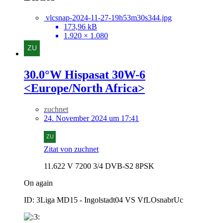
vlcsnap-2024-11-27-19h53m30s344.jpg
173,96 kB
1.920 × 1.080
30.0°W Hispasat 30W-6
<Europe/North Africa>
zuchnet
24. November 2024 um 17:41
Zitat von zuchnet
11.622 V 7200 3/4 DVB-S2 8PSK
On again
ID: 3Liga MD15 - Ingolstadt04 VS VfLOsnabrUc