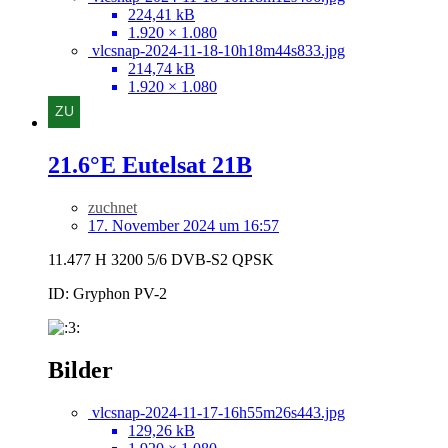
224,41 kB
1.920 × 1.080
vlcsnap-2024-11-18-10h18m44s833.jpg
214,74 kB
1.920 × 1.080
21.6°E Eutelsat 21B
zuchnet
17. November 2024 um 16:57
11.477 H 3200 5/6 DVB-S2 QPSK
ID: Gryphon PV-2
Bilder
vlcsnap-2024-11-17-16h55m26s443.jpg
129,26 kB