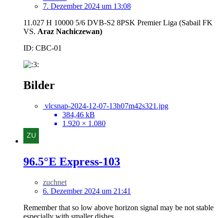
7. Dezember 2024 um 13:08
11.027 H 10000 5/6 DVB-S2 8PSK Premier Liga (Sabail FK
VS.
Araz Nachiczewan)
ID: CBC-01
Bilder
vlcsnap-2024-12-07-13h07m42s321.jpg
384,46 kB
1.920 × 1.080
96.5°E Express-103
zuchnet
6. Dezember 2024 um 21:41
Remember that so low above horizon signal may be not stable
especially with smaller dishes.