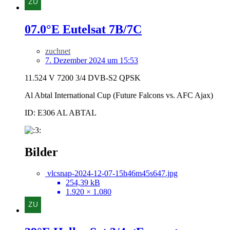
07.0°E Eutelsat 7B/7C
zuchnet
7. Dezember 2024 um 15:53
11.524 V 7200 3/4 DVB-S2 QPSK
Al Abtal International Cup (Future Falcons vs. AFC Ajax)
ID: E306 AL ABTAL
Bilder
vlcsnap-2024-12-07-15h46m45s647.jpg
254,39 kB
1.920 × 1.080