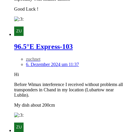
Good Luck !
96.5°E Express-103
zuchnet
6. Dezember 2024 um 11:37
Hi
Before Wimax interference I received without problems all
transponders in Cband in my location (Lubartow near
Lublin).
My dish about 200cm