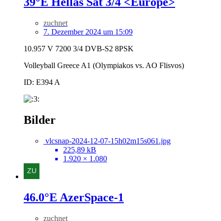
39°E Hellas Sat 3/4 <Europe>
zuchnet
7. Dezember 2024 um 15:09
10.957 V 7200 3/4 DVB-S2 8PSK
Volleyball Greece A1 (Olympiakos vs. AO Flisvos)
ID: E394 A
Bilder
vlcsnap-2024-12-07-15h02m15s061.jpg
225,89 kB
1.920 × 1.080
46.0°E AzerSpace-1
zuchnet