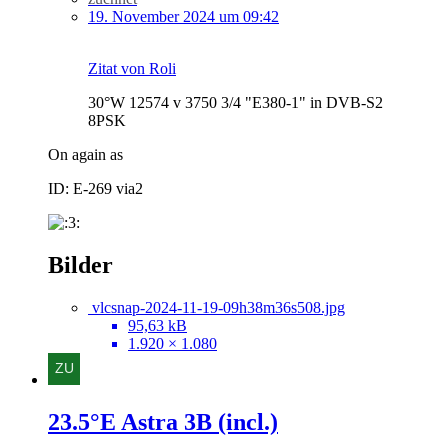
19. November 2024 um 09:42
Zitat von Roli
30°W 12574 v 3750 3/4 "E380-1" in DVB-S2
8PSK
On again as
ID: E-269 via2
Bilder
vlcsnap-2024-11-19-09h38m36s508.jpg
95,63 kB
1.920 × 1.080
23.5°E Astra 3B (incl.)