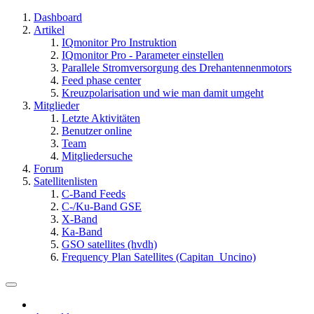
Dashboard
Artikel
IQmonitor Pro Instruktion
IQmonitor Pro - Parameter einstellen
Parallele Stromversorgung des Drehantennenmotors
Feed phase center
Kreuzpolarisation und wie man damit umgeht
Mitglieder
Letzte Aktivitäten
Benutzer online
Team
Mitgliedersuche
Forum
Satellitenlisten
C-Band Feeds
C-/Ku-Band GSE
X-Band
Ka-Band
GSO satellites (hvdh)
Frequency Plan Satellites (Capitan_Uncino)