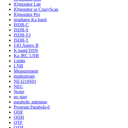
IQmonitor Lite
IQmonitor or CrazyScan
IQmonitor Pro
irradiator Ka band
ISDB-C
ISDB-S
ISDB-S3
ISDB-T
J.83 Annex B
K-band DSN
Ka JRC LNB
Limits
LNB
Measurement
multistream
NE3210S01
NEC
Noise
no start
parabolic antennas
Program Parabola-6
QDF
QDH
QTF
QTH