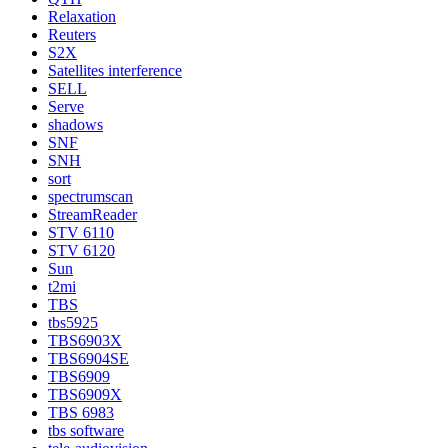
Relaxation
Reuters
S2X
Satellites interference
SELL
Serve
shadows
SNF
SNH
sort
spectrumscan
StreamReader
STV 6110
STV 6120
Sun
t2mi
TBS
tbs5925
TBS6903X
TBS6904SE
TBS6909
TBS6909X
TBS 6983
tbs software