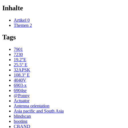
Inhalte
Artikel
0
Themen
2
Tags
7901
7230
19.2°E
25.5° E
32APSK
108.3° E
4040V
6903-x
6904se
@Ponny
Actuator
Antenna orientation
Asia pacific and South Asia
blindscan
booting
CBAND