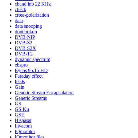
cband lnb 22 KHz
check
cross-polarization
data
data snooping
dontlookup
DVB-NIP
DVB-S2
DVB-S2X
DVB-T2
dynamic spectrum
ebspro
Eycos 95.15 HD
Faraday effect
feeds
Gain
Generic Stream Encapsulation
Generic Streams
GS
GS-Ku
GSE
Hispasat
Invacom
IQmonitor
IQmonitor files