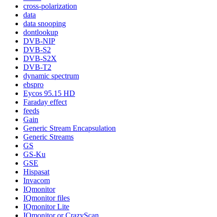
cross-polarization
data
data snooping
dontlookup
DVB-NIP
DVB-S2
DVB-S2X
DVB-T2
dynamic spectrum
ebspro
Eycos 95.15 HD
Faraday effect
feeds
Gain
Generic Stream Encapsulation
Generic Streams
GS
GS-Ku
GSE
Hispasat
Invacom
IQmonitor
IQmonitor files
IQmonitor Lite
IQmonitor or CrazyScan