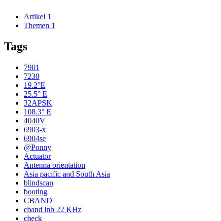
Artikel
1
Themen
1
Tags
7901
7230
19.2°E
25.5° E
32APSK
108.3° E
4040V
6903-x
6904se
@Ponny
Actuator
Antenna orientation
Asia pacific and South Asia
blindscan
booting
CBAND
cband lnb 22 KHz
check