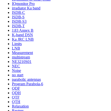
IQmonitor Pro
irradiator Ka band
ISDB-C
ISDB-S
ISDB-S3
ISDB-T
J.83 Annex B
K-band DSN
Ka JRC LNB
Limits
LNB
Measurement
multistream
NE3210S01
NEC
Noise
no start
parabolic antennas
Program Parabola-6
QDF
QDH
QTF
QTH
Relaxation
Reuters