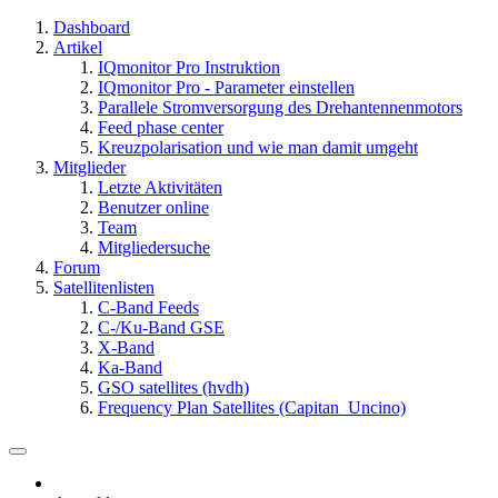
Dashboard
Artikel
IQmonitor Pro Instruktion
IQmonitor Pro - Parameter einstellen
Parallele Stromversorgung des Drehantennenmotors
Feed phase center
Kreuzpolarisation und wie man damit umgeht
Mitglieder
Letzte Aktivitäten
Benutzer online
Team
Mitgliedersuche
Forum
Satellitenlisten
C-Band Feeds
C-/Ku-Band GSE
X-Band
Ka-Band
GSO satellites (hvdh)
Frequency Plan Satellites (Capitan_Uncino)