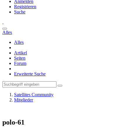
Anmelden
Registrieren
Suche
Alles
Alles
Artikel
Seiten
Forum
Erweiterte Suche
Satellites Community
Mitglieder
polo-61