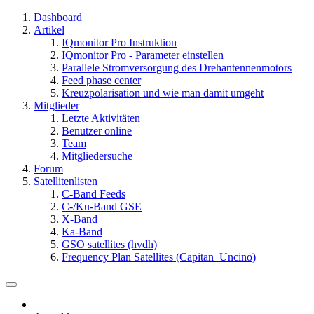
Dashboard
Artikel
IQmonitor Pro Instruktion
IQmonitor Pro - Parameter einstellen
Parallele Stromversorgung des Drehantennenmotors
Feed phase center
Kreuzpolarisation und wie man damit umgeht
Mitglieder
Letzte Aktivitäten
Benutzer online
Team
Mitgliedersuche
Forum
Satellitenlisten
C-Band Feeds
C-/Ku-Band GSE
X-Band
Ka-Band
GSO satellites (hvdh)
Frequency Plan Satellites (Capitan_Uncino)