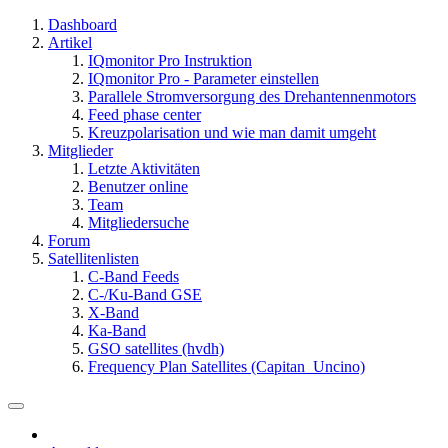
Dashboard
Artikel
IQmonitor Pro Instruktion
IQmonitor Pro - Parameter einstellen
Parallele Stromversorgung des Drehantennenmotors
Feed phase center
Kreuzpolarisation und wie man damit umgeht
Mitglieder
Letzte Aktivitäten
Benutzer online
Team
Mitgliedersuche
Forum
Satellitenlisten
C-Band Feeds
C-/Ku-Band GSE
X-Band
Ka-Band
GSO satellites (hvdh)
Frequency Plan Satellites (Capitan_Uncino)