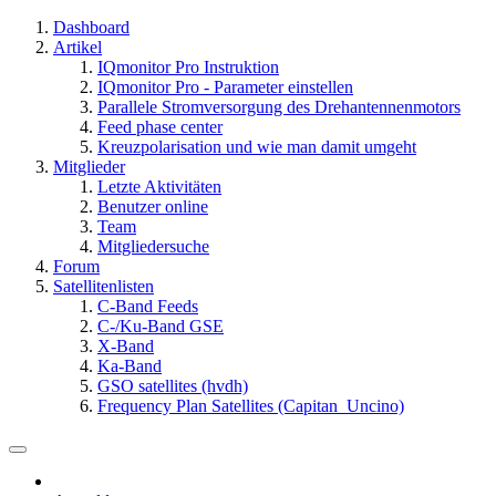
Dashboard
Artikel
IQmonitor Pro Instruktion
IQmonitor Pro - Parameter einstellen
Parallele Stromversorgung des Drehantennenmotors
Feed phase center
Kreuzpolarisation und wie man damit umgeht
Mitglieder
Letzte Aktivitäten
Benutzer online
Team
Mitgliedersuche
Forum
Satellitenlisten
C-Band Feeds
C-/Ku-Band GSE
X-Band
Ka-Band
GSO satellites (hvdh)
Frequency Plan Satellites (Capitan_Uncino)