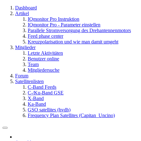
Dashboard
Artikel
IQmonitor Pro Instruktion
IQmonitor Pro - Parameter einstellen
Parallele Stromversorgung des Drehantennenmotors
Feed phase center
Kreuzpolarisation und wie man damit umgeht
Mitglieder
Letzte Aktivitäten
Benutzer online
Team
Mitgliedersuche
Forum
Satellitenlisten
C-Band Feeds
C-/Ku-Band GSE
X-Band
Ka-Band
GSO satellites (hvdh)
Frequency Plan Satellites (Capitan_Uncino)