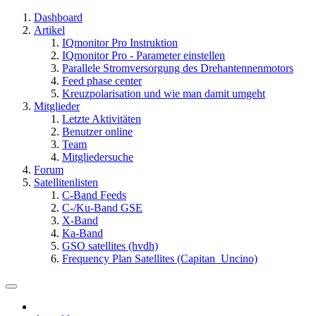
Dashboard
Artikel
IQmonitor Pro Instruktion
IQmonitor Pro - Parameter einstellen
Parallele Stromversorgung des Drehantennenmotors
Feed phase center
Kreuzpolarisation und wie man damit umgeht
Mitglieder
Letzte Aktivitäten
Benutzer online
Team
Mitgliedersuche
Forum
Satellitenlisten
C-Band Feeds
C-/Ku-Band GSE
X-Band
Ka-Band
GSO satellites (hvdh)
Frequency Plan Satellites (Capitan_Uncino)