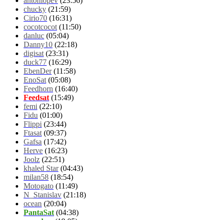
antoniopev
(23:56)
chucky
(21:59)
Cirio70
(16:31)
cocotcocot
(11:50)
danluc
(05:04)
Danny10
(22:18)
digisat
(23:31)
duck77
(16:29)
EbenDer
(11:58)
EnoSat
(05:08)
Feedhorn
(16:40)
Feedsat
(15:49)
femi
(22:10)
Fidu
(01:00)
Flippi
(23:44)
Ftasat
(09:37)
Gafsa
(17:42)
Herve
(16:23)
Joolz
(22:51)
khaled Star
(04:43)
milan58
(18:54)
Motogato
(11:49)
N_Stanislav
(21:18)
ocean
(20:04)
PantaSat
(04:38)