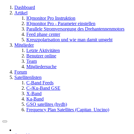
Dashboard
Artikel
IQmonitor Pro Instruktion
IQmonitor Pro - Parameter einstellen
Parallele Stromversorgung des Drehantennenmotors
Feed phase center
Kreuzpolarisation und wie man damit umgeht
Mitglieder
Letzte Aktivitäten
Benutzer online
Team
Mitgliedersuche
Forum
Satellitenlisten
C-Band Feeds
C-/Ku-Band GSE
X-Band
Ka-Band
GSO satellites (hvdh)
Frequency Plan Satellites (Capitan_Uncino)