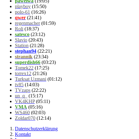
pawelwa
(19:05)
playboy
(15:50)
polo-61
(16:26)
qwer
(21:41)
regenmacher
(01:59)
Roli
(18:37)
satesco
(23:12)
Slavio
(20:43)
Station
(21:28)
stephan94
(22:21)
strannik
(23:34)
superdish66
(03:23)
Tomek22
(17:25)
torrex12
(21:26)
Turksat Uzmani
(01:12)
tv85
(14:03)
TVzaps
(22:22)
un_q_
(15:17)
VK4KHP
(05:11)
VMA
(05:16)
WS460
(02:03)
Zoldar070
(12:14)
Datenschutzerklärung
Kontakt